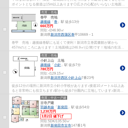
ポイントとなる接道は15m以上あります◎広さの心配がいらない土地面積
330.55㎡(公簿)◎居住環境にふさわしくない用...
売買｜売地
巻甲 売地
越後線
「
巻
」駅 徒歩13分
660万円
間取:
-/246.90㎡
新潟県
新潟市西蒲区
巻
甲10669－1
巻甲 売地：越後線巻駅にも近くて便利！新潟市立巻図書館が家から
457mのところにあります！土地面積は246.9㎡(公簿)です！地域の生活情
報も不動産情報もまとめて当社にお任せください...
売買｜売地
小針上山 土地
越後線
「
小針
」駅 徒歩7分
780万円
間取:
-/129.15㎡
新潟県
新潟市西区
小針上山
7番23号
徒歩12分の場所に新潟市立小針小学校があります♪接道10メートル以上あ
ると非常時にも役立ちます♪駅から徒歩7分圏内に立地しています♪新潟市
西区で土地を探すなら、越後線小針周辺がお...
売買｜中古一戸建
古寺戸建
羽越本線
「
新発田
」駅 徒歩54分
1,230万円
3月2日 値下げ
間取:
5DK/135.50㎡
新潟県
新発田市
古寺
147番1号