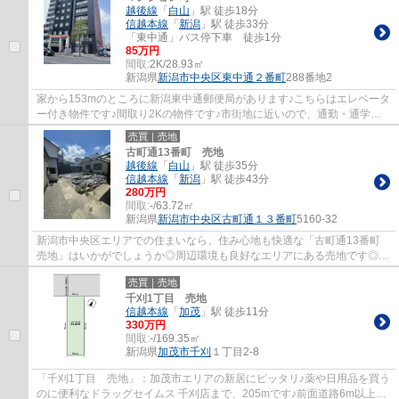
越後線
「
白山
」駅 徒歩18分
信越本線
「
新潟
」駅 徒歩33分
「東中通」バス停下車 徒歩1分
85万円
間取:
2K/28.93㎡
新潟県
新潟市中央区
東中通２番町
288番地2
家から153mのところに新潟東中通郵便局があります♪こちらはエレベータ
ー付き物件です♪間取り2Kの物件です♪市街地に近いので、通勤・通学に
も便利です♪新潟市中央区の越後線白山エリア...
売買｜売地
古町通13番町 売地
越後線
「
白山
」駅 徒歩35分
信越本線
「
新潟
」駅 徒歩43分
280万円
間取:
-/63.72㎡
新潟県
新潟市中央区
古町通１３番町
5160-32
新潟市中央区エリアでの住まいなら、住み心地も快適な「古町通13番町
売地」はいかがでしょうか◎周辺環境も良好なエリアにある売地です◎一
定の病院や老人福祉センターなどの医療福祉...
売買｜売地
千刈1丁目 売地
信越本線
「
加茂
」駅 徒歩11分
330万円
間取:
-/169.35㎡
新潟県
加茂市
千刈
１丁目2-8
「千刈1丁目 売地」：加茂市エリアの新居にピッタリ♪薬や日用品を買う
のに便利なドラッグセイムス 千刈店まで、205mです♪前面道路6m以上は