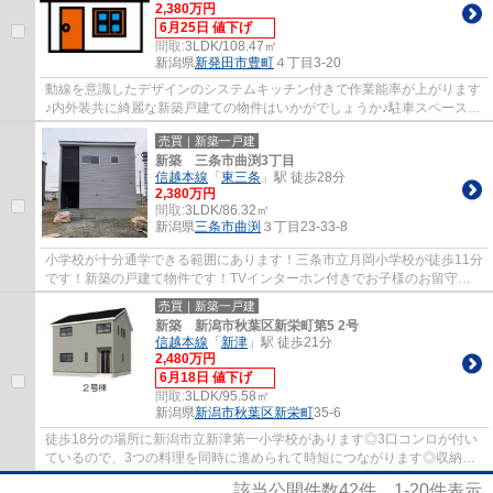
2,380万円
6月25日 値下げ
間取:
3LDK/108.47㎡
新潟県
新発田市
豊町
４丁目3-20
動線を意識したデザインのシステムキッチン付きで作業能率が上がります
♪内外装共に綺麗な新築戸建ての物件はいかがでしょうか♪駐車スペース3
台あるので来客時も安心♪これから先、どん...
売買｜新築一戸建
新築 三条市曲渕3丁目
信越本線
「
東三条
」駅 徒歩28分
2,380万円
間取:
3LDK/86.32㎡
新潟県
三条市
曲渕
３丁目23-33-8
小学校が十分通学できる範囲にあります！三条市立月岡小学校が徒歩11分
です！新築の戸建て物件です！TVインターホン付きでお子様のお留守番
も安心です！一戸建てについてのお問合せ、...
売買｜新築一戸建
新築 新潟市秋葉区新栄町第5 2号
信越本線
「
新津
」駅 徒歩21分
2,480万円
6月18日 値下げ
間取:
3LDK/95.58㎡
新潟県
新潟市秋葉区
新栄町
35-6
徒歩18分の場所に新潟市立新津第一小学校があります◎3口コンロが付い
ているので、3つの料理を同時に進められて時短につながります◎収納が
たっぷり使えます◎これまでの経験を活かし、当...
該当公開件数
42
件
1-20
件表示