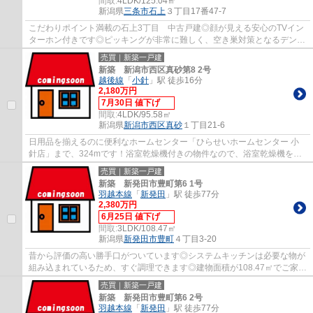
間取:
4LDK/125.04㎡
新潟県
三条市
石上
３丁目17番47-7
こだわりポイント満載の石上3丁目 中古戸建◎顔が見える安心のTVイン
ターホン付きです◎ピッキングが非常に難しく、空き巣対策となるデンプ
ルキー式です◎建物面積125.04㎡以上あるので...
売買｜新築一戸建
新築 新潟市西区真砂第8 2号
越後線
「
小針
」駅 徒歩16分
2,180万円
7月30日 値下げ
間取:
4LDK/95.58㎡
新潟県
新潟市西区
真砂
１丁目21-6
日用品を揃えるのに便利なホームセンター「ひらせいホームセンター 小
針店」まで、324mです！浴室乾燥機付きの物件なので、浴室乾燥機をつ
けて湿気を除去すればカビの発生を予防できま...
売買｜新築一戸建
新築 新発田市豊町第6 1号
羽越本線
「
新発田
」駅 徒歩77分
2,380万円
6月25日 値下げ
間取:
3LDK/108.47㎡
新潟県
新発田市
豊町
４丁目3-20
昔から評価の高い勝手口がついています◎システムキッチンは必要な物が
組み込まれているため、すぐ調理できます◎建物面積が108.47㎡でご家族
での生活にも十分な広さの物件はこちらです◎...
売買｜新築一戸建
新築 新発田市豊町第6 2号
羽越本線
「
新発田
」駅 徒歩77分