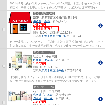
2021年3月に内外装リフォーム済みの4LDK戸建。水原小学校・水原中学
校区で、子育て世帯にもおすすめの住環境です。並列4台駐車可能なゆと
りのカースペースを確保しており、ご家族はも...
売買｜新築一戸建
新築 新潟市西区松海が丘 第3 2号
越後線
「
寺尾
」駅 徒歩23分
2,080万円
7月6日 値下げ
間取:
4LDK＋1S(納戸)/102.68㎡
新潟県
新潟市西区
松海が丘
３丁目1-24
ぜひ一度見ていただきたい、「新築 新潟市西区松海が丘 第3 2号」です♪
新潟市立真砂小学校が通学範囲内、学校まで徒歩7分♪一生に一度のマイホ
ーム探しは、ぜひ新築戸建てで♪越後線...
売買｜中古一戸建
牡丹山3 中古戸建
白新線
「
東新潟
」駅 徒歩37分
2,100万円
間取:
4LDK/161.11㎡
新潟県
新潟市東区
牡丹山
３丁目5番5号
【水回り新品リフォーム済】駐車2台可能な4LDK中古戸建。牡丹山小学
校・木戸中学校区で子育て世帯にもおすすめの住環境です。キッチン・浴
室など水回りを新しく交換しており、気持ちよ...
売買｜中古一戸建
石上3丁目 中古戸建
弥彦線
「
北三条
」駅 徒歩24分
弥彦線
「
燕三条
」駅 徒歩30分
2,148万円