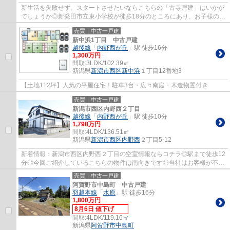
新生活を失敗せず、スタートさせたいならこちらの「古寺戸建」はいかが
でしょうか◎新発田市立東小学校が徒歩18分のところにあり、お子様の通
学も便利です◎新発田市にある羽越本線新発...
売買｜中古一戸建
新中浜1丁目 中古戸建
越後線
「
内野西が丘
」駅 徒歩16分
1,300万円
間取:
3LDK/102.39㎡
新潟県
新潟市西区
新中浜
１丁目12番地3
【土地112坪】人気の平屋住宅！駐車3台・広々南庭・木造物置付き
売買｜中古一戸建
新潟市西区内野西２丁目
越後線
「
内野西が丘
」駅 徒歩10分
1,798万円
間取:
4LDK/136.51㎡
新潟県
新潟市西区
内野西
２丁目5-12
新着情報：新潟市西区内野西２丁目の空室情報ならコチラ◎駅まで徒歩12
分◎今回ご紹介しているこちらの物件は南向きです◎当社はお客様が不動
産購入で失敗しないよう、しっかりとサポート...
売買｜中古一戸建
阿賀野市中島町 中古戸建
羽越本線
「
水原
」駅 徒歩16分
1,800万円
8月6日 値下げ
間取:
4LDK/119.16㎡
新潟県
阿賀野市
中島町