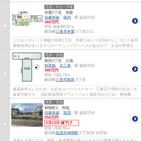
確保しているので車の出し入れもラクラクで...
売買｜中古一戸建
井栗2丁目 売家
信越本線
「
保内
」駅 徒歩21分
380万円
間取:
4DK/95.67㎡
新潟県
三条市
井栗
２丁目11-1
こだわりポイント満載の井栗2丁目 売家◎歩いて330mのところに三条井
栗郵便局があります◎ガーデニングスペースがあるので、お花や野菜を育
てることができます◎一戸建て情報が豊富な新...
売買｜売地
島田3丁目 土地
弥彦線
「
北三条
」駅 徒歩20分
380万円
間取:
-/191.73㎡
新潟県
三条市
島田
３丁目
建築条件なしのため、お好きなハウスメーカー・工務店で理想の住まいを
建築可能です。 元駐車場用地でアスファルト舗装済みのため、整地費用
を抑えながらスムーズに建築計を進められま...
売買｜売地
神明町2 売地
信越本線
「
加茂
」駅 徒歩15分
550万円
3月13日 値下げ
間取:
-/330.55㎡
新潟県
加茂市
神明町
２丁目10-13付近
平坦な土地なので、擁壁・造成費用を抑えられます◎建物を建てるときに