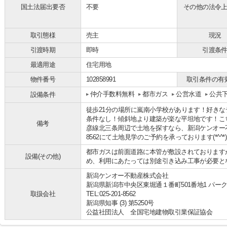
国土法届出要否
不要
その他の法令
取引態様
売主
現況
引渡時期
即時
引渡条
最適用途
住宅用地
物件番号
102858991
取引条件の有
仲介手数料無料
都市ガス
公営水道
公共
設備条件
徒歩21分の場所に嵐南小学校があります！好き
条件なし！傾斜地より建築が楽な平坦地です！こ
備考
彦線北三条周辺で土地を探すなら、新潟ケンオー不動
8562にて土地見学のご予約を承っております(*^^*)
都市ガスは前面道路に本管が敷設されております
設備(その他)
め、利用にあたっては別途引き込み工事が必要と
新潟ケンオー不動産株式会社
新潟県新潟市中央区東堀通１番町501番地1 パーク
取扱会社
TEL:025-201-8562
新潟県知事 (3) 第5250号
公益社団法人 全国宅地建物取引業保証協会