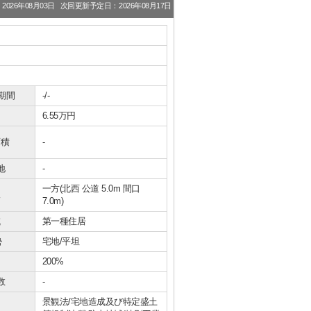
026年08月03日
次回更新予定日：2026年08月17日
期間
-/-
6.55万円
面積
-
地
-
一方(北西 公道 5.0m 間口
況
7.0m)
域
第一種住居
勢
宅地/平坦
200%
数
-
景観法/宅地造成及び特定盛土