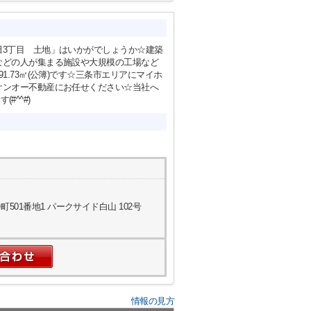
田3丁目 土地」はいかがでしょうか☆建築
などの人が集まる施設や大規模の工場など
.73㎡(公簿)です☆三条市エリアにマイホ
ケンオー不動産にお任せください☆当社へ
#^^#)
01番地1 パークサイド白山 102号
情報の見方