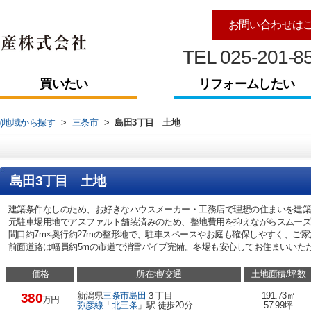
お問い合わせは
TEL 025-201-8
買いたい
リフォームしたい
))地域から探す
>
三条市
>
島田3丁目 土地
島田3丁目 土地
建築条件なしのため、お好きなハウスメーカー・工務店で理想の住まいを建
元駐車場用地でアスファルト舗装済みのため、整地費用を抑えながらスムー
間口約7m×奥行約27mの整形地で、駐車スペースやお庭も確保しやすく、ご
前面道路は幅員約5mの市道で消雪パイプ完備。冬場も安心してお住まいいた
価格
所在地/交通
土地面積/坪数
新潟県
三条市
島田
３丁目
191.73㎡
380
万円
弥彦線
「
北三条
」駅 徒歩20分
57.99坪