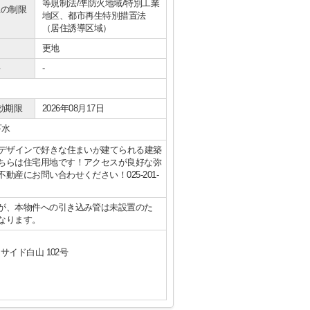
等規制法/準防火地域/特別工業
上の制限
地区、都市再生特別措置法
（居住誘導区域）
更地
件
-
効期限
2026年08月17日
下水
なデザインで好きな住まいが建てられる建築
ちらは住宅用地です！アクセスが良好な弥
産にお問い合わせください！025-201-
が、本物件への引き込み管は未設置のた
なります。
サイド白山 102号