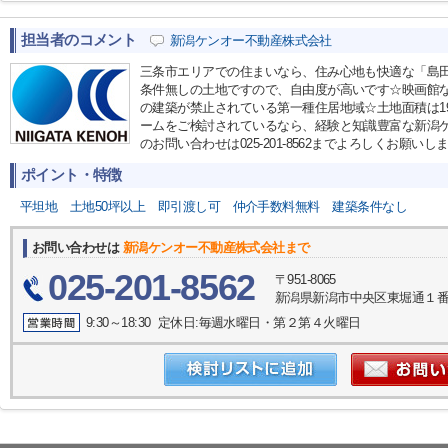
担当者のコメント
新潟ケンオー不動産株式会社
三条市エリアでの住まいなら、住み心地も快適な「島
条件無しの土地ですので、自由度が高いです☆映画館
の建築が禁止されている第一種住居地域☆土地面積は191
ームをご検討されているなら、経験と知識豊富な新潟
のお問い合わせは025-201-8562までよろしくお願いします(
ポイント・特徴
平坦地
土地50坪以上
即引渡し可
仲介手数料無料
建築条件なし
お問い合わせは
新潟ケンオー不動産株式会社まで
025-201-8562
〒951-8065
新潟県新潟市中央区東堀通１番町5
9:30～18:30 定休日:毎週水曜日・第２第４火曜日