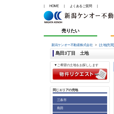
HOME
よくあるご質問
売りたい
新潟ケンオー不動産株式会社
>
(土地(売買
島田3丁目 土地
▼ご希望の土地をお探しします
同じエリアの売地
三条市
島田