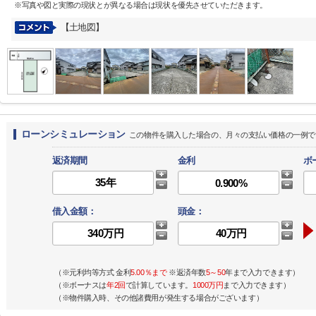
※写真や図と実際の現状とが異なる場合は現状を優先させていただきます。
【土地図】
ローンシミュレーション
この物件を購入した場合の、月々の支払い価格の一例で
返済期間
金利
ボ
借入金額：
頭金：
（※元利均等方式 金利
5.00％まで
※返済年数
5～50
年まで入力できます）
（※ボーナスは
年2回
で計算しています。
1000万円
まで入力できます）
（※物件購入時、その他諸費用が発生する場合がございます）