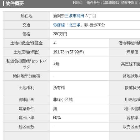
【売地】
物件番号：102858991
情報更新日：2
物件概要
所在地
新潟県
三条市
島田
３丁目
交通
弥彦線
「
北三条
」駅 徒歩20分
価格
380万円
土地の敷金/保証金
-/-
借地料/借地
土地面積(坪数)
191.73㎡(57.99坪)
坪単価
私道負担面積/セットバ
-/無
高圧線下
ック
傾斜地部分面積
-
路地状敷
土地権利
所有権
接道状
都市計画
非線引区域
用途地
建築条件
無
地目/地
建ぺい率
60%
容積率
総区画数
-
販売区画