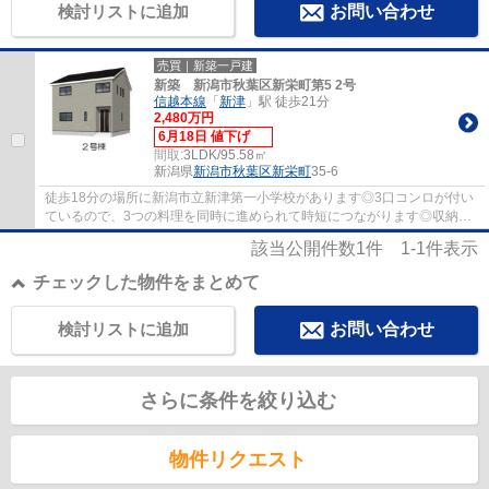
検討リストに追加
お問い合わせ
売買｜新築一戸建
新築 新潟市秋葉区新栄町第5 2号
信越本線
「
新津
」駅 徒歩21分
2,480万円
6月18日 値下げ
間取:
3LDK/95.58㎡
新潟県
新潟市秋葉区
新栄町
35-6
徒歩18分の場所に新潟市立新津第一小学校があります◎3口コンロが付い
ているので、3つの料理を同時に進められて時短につながります◎収納が
たっぷり使えます◎これまでの経験を活かし、当...
該当公開件数
1
件
1-1
件表示
チェックした物件をまとめて
検討リストに追加
お問い合わせ
さらに条件を絞り込む
物件リクエスト