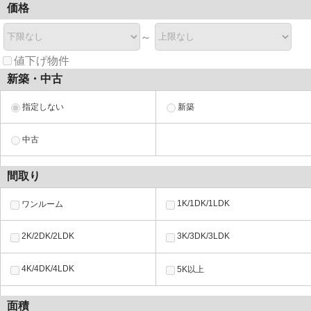
価格
～
値下げ物件
新築・中古
指定しない
新築
中古
間取り
1K/1DK/1LDK
ワンルーム
2K/2DK/2LDK
3K/3DK/3LDK
4K/4DK/4LDK
5K以上
面積