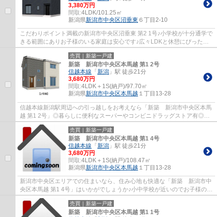
3,380万円
間取:
4LDK/101.25㎡
新潟県
新潟市中央区
沼垂東
６丁目2-10
こだわりポイント満載の新潟市中央区沼垂東 第2 1号♪小学校が十分通学で
きる範囲にありお子様のいる家庭は安心です♪広々LDKと休憩にぴったり
の和室あり♪コンビニまで徒歩7分♪新潟市中...
売買｜新築一戸建
新築 新潟市中央区本馬越 第1 2号
信越本線
「
新潟
」駅 徒歩21分
3,680万円
間取:
4LDK＋1S(納戸)/97.70㎡
新潟県
新潟市中央区
本馬越
１丁目13-28
信越本線新潟駅周辺への引っ越しをお考えなら「新築 新潟市中央区本馬
越 第1 2号」◎暮らしに便利なスーパーやコンビニドラッグストア有◎新
潟ケンオー不動産は、新潟市中央区にある...
売買｜新築一戸建
新築 新潟市中央区本馬越 第1 4号
信越本線
「
新潟
」駅 徒歩21分
3,680万円
間取:
4LDK＋1S(納戸)/108.47㎡
新潟県
新潟市中央区
本馬越
１丁目13-28
新潟市中央区エリアでの住まいなら、住み心地も快適な「新築 新潟市中
央区本馬越 第1 4号」はいかがでしょうか♪小中学校が近いのでお子様のい
るご家庭は安心！！複層ガラスは夏場の...
売買｜新築一戸建
新築 新潟市中央区本馬越 第1 1号