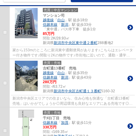
売買｜中古マンション
マンション司
越後線
「
白山
」駅 徒歩18分
信越本線
「
新潟
」駅 徒歩33分
「東中通」バス停下車 徒歩1分
85万円
間取:
2K/28.93㎡
新潟県
新潟市中央区
東中通２番町
288番地2
家から153mのところに新潟東中通郵便局があります♪こちらはエレベータ
ー付き物件です♪間取り2Kの物件です♪市街地に近いので、通勤・通学に
も便利です♪新潟市中央区の越後線白山エリア...
売買｜売地
古町通13番町 売地
越後線
「
白山
」駅 徒歩35分
信越本線
「
新潟
」駅 徒歩43分
280万円
間取:
-/63.72㎡
新潟県
新潟市中央区
古町通１３番町
5160-32
新潟市中央区エリアでの住まいなら、住み心地も快適な「古町通13番町
売地」はいかがでしょうか◎周辺環境も良好なエリアにある売地です◎一
定の病院や老人福祉センターなどの医療福祉...
売買｜売地
千刈1丁目 売地
信越本線
「
加茂
」駅 徒歩11分
330万円
間取:
-/169.35㎡