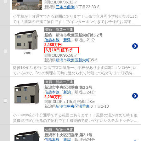
間取:
3LDK/86.32㎡
新潟県
三条市
曲渕
３丁目23-33-8
小学校が十分通学できる範囲にあります！三条市立月岡小学校が徒歩11分
です！新築の戸建て物件です！TVインターホン付きでお子様のお留守番
も安心です！一戸建てについてのお問合せ、...
売買｜新築一戸建
新築 新潟市秋葉区新栄町第5 2号
信越本線
「
新津
」駅 徒歩21分
2,480万円
6月18日 値下げ
間取:
3LDK/95.58㎡
新潟県
新潟市秋葉区
新栄町
35-6
徒歩18分の場所に新潟市立新津第一小学校があります◎3口コンロが付い
ているので、3つの料理を同時に進められて時短につながります◎収納が
たっぷり使えます◎これまでの経験を活かし、当...
売買｜新築一戸建
新潟市中央区沼垂東 第2 2号
信越本線
「
新潟
」駅 徒歩24分
3,280万円
間取:
3LDK＋1S(納戸)/95.58㎡
新潟県
新潟市中央区
沼垂東
６丁目2-10
小・中学校が十分通学できる範囲にあります！！風呂の湯が冷めた時も追
焚機能浴室があるので便利です！機能的で使いやすいシステムキッチン付
きなので、お料理を楽しめます！新潟市中...
売買｜新築一戸建
新潟市中央区沼垂東 第2 1号
信越本線
「
新潟
」駅 徒歩24分