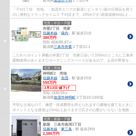
新潟県
加茂市
千刈
１丁目2-8
「千刈1丁目 売地」：加茂市エリアの新居にピッタリ♪薬や日用品を買う
のに便利なドラッグセイムス 千刈店まで、205mです♪前面道路6m以上は
確保しているので車の出し入れもラクラクで...
売買｜中古一戸建
井栗2丁目 売家
信越本線
「
保内
」駅 徒歩21分
380万円
間取:
4DK/95.67㎡
新潟県
三条市
井栗
２丁目11-1
こだわりポイント満載の井栗2丁目 売家◎歩いて330mのところに三条井
栗郵便局があります◎ガーデニングスペースがあるので、お花や野菜を育
てることができます◎一戸建て情報が豊富な新...
売買｜売地
神明町2 売地
信越本線
「
加茂
」駅 徒歩15分
550万円
3月13日 値下げ
間取:
-/330.55㎡
新潟県
加茂市
神明町
２丁目10-13付近
平坦な土地なので、擁壁・造成費用を抑えられます◎建物を建てるときに
ポイントとなる接道は15m以上あります◎広さの心配がいらない土地面積
330.55㎡(公簿)◎居住環境にふさわしくない用...
売買｜新築一戸建
新築 三条市曲渕3丁目
信越本線
「
東三条
」駅 徒歩28分
2,380万円