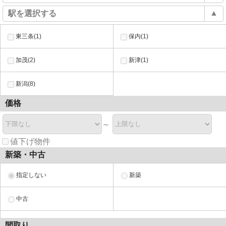
▲
駅を選択する
東三条(1)
保内(1)
加茂(2)
新津(1)
新潟(8)
価格
～
値下げ物件
新築・中古
指定しない
新築
中古
間取り