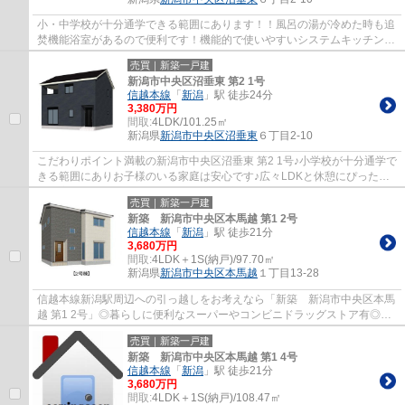
小・中学校が十分通学できる範囲にあります！！風呂の湯が冷めた時も追
焚機能浴室があるので便利です！機能的で使いやすいシステムキッチン付
きなので、お料理を楽しめます！新潟市中...
売買｜新築一戸建
新潟市中央区沼垂東 第2 1号
信越本線
「
新潟
」駅 徒歩24分
3,380万円
間取:
4LDK/101.25㎡
新潟県
新潟市中央区
沼垂東
６丁目2-10
こだわりポイント満載の新潟市中央区沼垂東 第2 1号♪小学校が十分通学で
きる範囲にありお子様のいる家庭は安心です♪広々LDKと休憩にぴったり
の和室あり♪コンビニまで徒歩7分♪新潟市中...
売買｜新築一戸建
新築 新潟市中央区本馬越 第1 2号
信越本線
「
新潟
」駅 徒歩21分
3,680万円
間取:
4LDK＋1S(納戸)/97.70㎡
新潟県
新潟市中央区
本馬越
１丁目13-28
信越本線新潟駅周辺への引っ越しをお考えなら「新築 新潟市中央区本馬
越 第1 2号」◎暮らしに便利なスーパーやコンビニドラッグストア有◎新
潟ケンオー不動産は、新潟市中央区にある...
売買｜新築一戸建
新築 新潟市中央区本馬越 第1 4号
信越本線
「
新潟
」駅 徒歩21分
3,680万円
間取:
4LDK＋1S(納戸)/108.47㎡