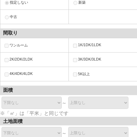
指定しない
新築
中古
間取り
1K/1DK/1LDK
ワンルーム
2K/2DK/2LDK
3K/3DK/3LDK
4K/4DK/4LDK
5K以上
面積
～
※「㎡」は「平米」と同じです
土地面積
～