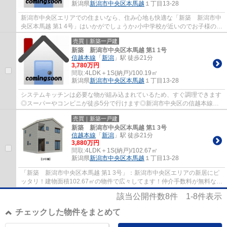
新潟県
新潟市中央区
本馬越
１丁目13-28
新潟市中央区エリアでの住まいなら、住み心地も快適な「新築 新潟市中
央区本馬越 第1 4号」はいかがでしょうか♪小中学校が近いのでお子様のい
るご家庭は安心！！複層ガラスは夏場の...
売買｜新築一戸建
新築 新潟市中央区本馬越 第1 1号
信越本線
「
新潟
」駅 徒歩21分
3,780万円
間取:
4LDK＋1S(納戸)/100.19㎡
新潟県
新潟市中央区
本馬越
１丁目13-28
システムキッチンは必要な物が組み込まれているため、すぐ調理できます
◎スーパーやコンビニが徒歩5分で行けます◎新潟市中央区の信越本線新
潟周辺で住まい探しをするのであれば、当社ま...
売買｜新築一戸建
新築 新潟市中央区本馬越 第1 3号
信越本線
「
新潟
」駅 徒歩21分
3,880万円
間取:
4LDK＋1S(納戸)/102.67㎡
新潟県
新潟市中央区
本馬越
１丁目13-28
「新築 新潟市中央区本馬越 第1 3号」：新潟市中央区エリアの新居にピ
ッタリ！建物面積102.67㎡の物件で広々してます！仲介手数料が無料なの
で引越しの初期費用を抑えることができ...
該当公開件数
8
件
1-8
件表示
チェックした物件をまとめて