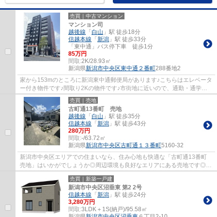
売買｜中古マンション
マンション司
越後線
「
白山
」駅 徒歩18分
信越本線
「
新潟
」駅 徒歩33分
「東中通」バス停下車 徒歩1分
85万円
間取:
2K/28.93㎡
新潟県
新潟市中央区
東中通２番町
288番地2
家から153mのところに新潟東中通郵便局があります♪こちらはエレベータ
ー付き物件です♪間取り2Kの物件です♪市街地に近いので、通勤・通学に
も便利です♪新潟市中央区の越後線白山エリア...
売買｜売地
古町通13番町 売地
越後線
「
白山
」駅 徒歩35分
信越本線
「
新潟
」駅 徒歩43分
280万円
間取:
-/63.72㎡
新潟県
新潟市中央区
古町通１３番町
5160-32
新潟市中央区エリアでの住まいなら、住み心地も快適な「古町通13番町
売地」はいかがでしょうか◎周辺環境も良好なエリアにある売地です◎一
定の病院や老人福祉センターなどの医療福祉...
売買｜新築一戸建
新潟市中央区沼垂東 第2 2号
信越本線
「
新潟
」駅 徒歩24分
3,280万円
間取:
3LDK＋1S(納戸)/95.58㎡
新潟県
新潟市中央区
沼垂東
６丁目2-10