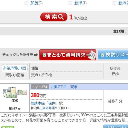
加茂
新津
新潟
(2)
(1)
(
1
件が該当
並び順：
外観
/
間取り図
価格
駅徒歩
停歩
交通 / 所在地
間取り/面積
井栗2丁目 売家
中古一戸建
380
万円
4DK
徒歩21分
信越本線
「
保内
」駅
新潟県
三条市
井栗
２丁目11-1
95.67㎡
こだわりポイント満載の井栗2丁目 売家◎歩いて330mのところに三条井栗郵
スがあるので、お花や野菜を育てることができます◎一戸建て情報が豊富な新..