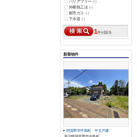
バリアフリー
(-)
外断熱工法
(-)
都市ガス
(-)
下水道
(-)
1
件が該当
新着物件
阿賀野市中島町 中古戸建
新潟県阿賀野市中島町