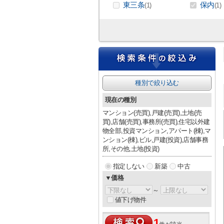
東三条
保内
(1)
(1)
種別で絞り込む
現在の種別
マンション(売買),戸建(売買),土地(売
買),店舗(売買),事務所(売買),住宅以外建
物全部,投資マンション,アパート(棟),マ
ンション(棟),ビル,戸建(投資),店舗事務
所,その他,土地(投資)
指定しない
新築
中古
▼価格
～
値下げ物件
1