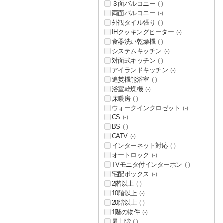
３面バルコニー
(-)
両面バルコニー
(-)
外観タイル張り
(-)
IHクッキングヒーター
(-)
食器洗い乾燥機
(-)
システムキッチン
(-)
対面式キッチン
(-)
アイランドキッチン
(-)
追焚機能浴室
(-)
浴室乾燥機
(-)
床暖房
(-)
ウォークインクロゼット
(-)
CS
(-)
BS
(-)
CATV
(-)
インターネット対応
(-)
オートロック
(-)
TVモニタ付インターホン
(-)
宅配ボックス
(-)
2階以上
(-)
10階以上
(-)
20階以上
(-)
1階の物件
(-)
最上階
(-)