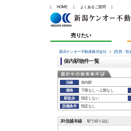
HOME
よくあるご質問
売りたい
新潟ケンオー不動産株式会社
>
(売買・投
保内駅物件一覧
沿線
保内駅
価格
下限なし～上限なし
駅徒歩
指定しない
設備条件
指定なし
JR信越本線
駅で絞り込む