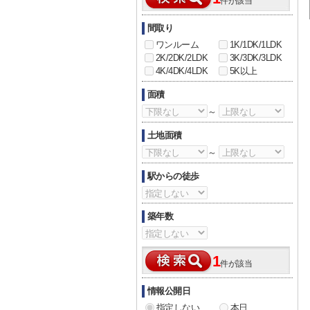
件が該当
間取り
ワンルーム
1K/1DK/1LDK
2K/2DK/2LDK
3K/3DK/3LDK
4K/4DK/4LDK
5K以上
面積
～
土地面積
～
駅からの徒歩
築年数
1
件が該当
情報公開日
指定しない
本日