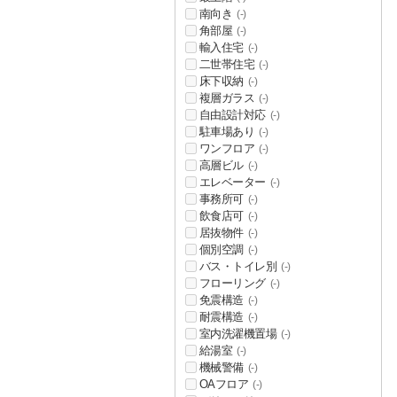
南向き
(-)
角部屋
(-)
輸入住宅
(-)
二世帯住宅
(-)
床下収納
(-)
複層ガラス
(-)
自由設計対応
(-)
駐車場あり
(-)
ワンフロア
(-)
高層ビル
(-)
エレベーター
(-)
事務所可
(-)
飲食店可
(-)
居抜物件
(-)
個別空調
(-)
バス・トイレ別
(-)
フローリング
(-)
免震構造
(-)
耐震構造
(-)
室内洗濯機置場
(-)
給湯室
(-)
機械警備
(-)
OAフロア
(-)