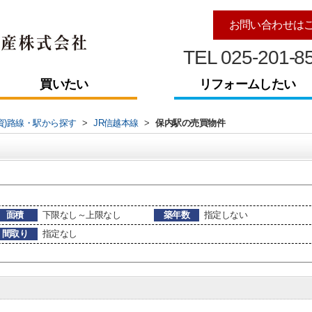
お問い合わせは
TEL 025-201-8
買いたい
リフォームしたい
資)路線・駅から探す
>
JR信越本線
>
保内駅の売買物件
面積
下限なし～上限なし
築年数
指定しない
間取り
指定なし