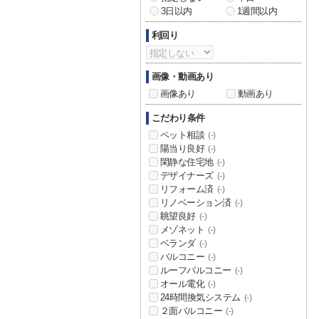
3日以内
1週間以内
利回り
画像・動画あり
画像あり
動画あり
こだわり条件
ペット相談
(-)
陽当り良好
(-)
閑静な住宅地
(-)
デザイナーズ
(-)
リフォーム済
(-)
リノベーション済
(-)
眺望良好
(-)
メゾネット
(-)
ベランダ
(-)
バルコニー
(-)
ルーフバルコニー
(-)
オール電化
(-)
24時間換気システム
(-)
２面バルコニー
(-)