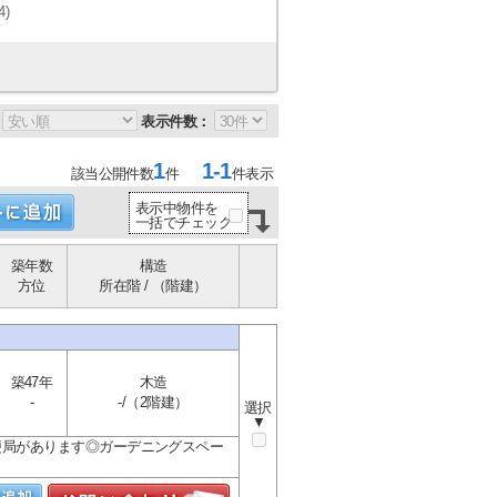
4)
表示件数：
1
1-1
該当公開件数
件
件表示
表示中物件を
一括でチェック
築年数
構造
方位
所在階 / （階建）
築47年
木造
-
-/（2階建）
選択
▼
便局があります◎ガーデニングスペー
.