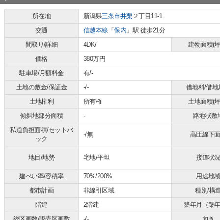
所在地
新潟県
三条市
井栗
２丁目11-1
交通
信越本線
「
保内
」駅 徒歩21分
間取り/詳細
4DK/
建物面積(坪
価格
380万円
駐車場/月額料金
有/-
土地の敷金/保証金
-/-
借地料/借地
土地権利
所有権
土地面積(坪
傾斜地部分面積
-
路地状敷
私道負担面積/セットバ
-/無
高圧線下
ック
地目/地勢
宅地/平坦
接道状
建ぺい率/容積率
70%/200%
用途地
都市計画
非線引区域
種別/構
階建
2階建
築年月（築
総区画数/販売区画数
-/-
向き