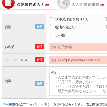
物件の詳細を知りたい
要望
任意
現地を見たい
その他
お名前
必須
メールアドレス
必須
内容
任意
※
利用規約
及び
プライバシーポリシー
を必ずお読みください。左記内容に同