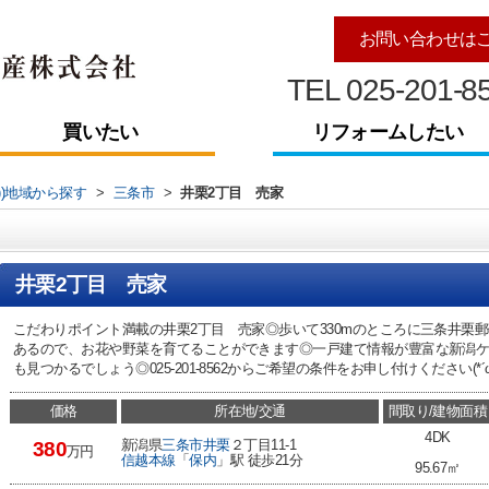
お問い合わせは
TEL 025-201-8
買いたい
リフォームしたい
))地域から探す
>
三条市
>
井栗2丁目 売家
井栗2丁目 売家
こだわりポイント満載の井栗2丁目 売家◎歩いて330mのところに三条井栗
あるので、お花や野菜を育てることができます◎一戸建て情報が豊富な新潟
も見つかるでしょう◎025-201-8562からご希望の条件をお申し付けください(*´ω`
価格
所在地/交通
間取り/建物面積
4DK
新潟県
三条市
井栗
２丁目11-1
380
万円
信越本線
「
保内
」駅 徒歩21分
95.67㎡