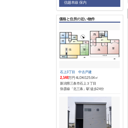
信越本線 保内
価格と住所の近い物件
石上3丁目 中古戸建
2,148
万円 4LDK/125.04㎡
新潟県三条市石上３丁目
弥彦線「北三条」駅 徒歩24分