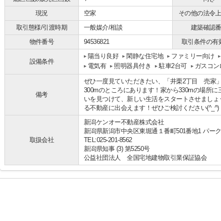
現況
空家
その他の法令
取引態様/引渡時期
一般媒介/相談
建築確認
物件番号
94536821
取引条件の有
陽当り良好
閑静な住宅地
ファミリー向け
設備条件
電気有
照明器具付き
駐車2台可
ガスコン
ぜひ一度見ていただきたい、「井栗2丁目 売家
300mのところにあります！家から330mの場所
備考
いを見つけて、新しい生活をスタートさせましょ
る不動産に出会えます！ぜひご検討ください(^_^)
新潟ケンオー不動産株式会社
新潟県新潟市中央区東堀通１番町501番地1 パーク
取扱会社
TEL:025-201-8562
新潟県知事 (3) 第5250号
公益社団法人 全国宅地建物取引業保証協会