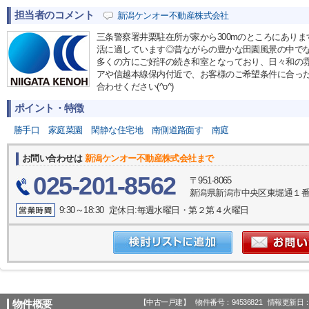
担当者のコメント
新潟ケンオー不動産株式会社
三条警察署井栗駐在所が家から300mのところにあり
活に適しています◎昔ながらの豊かな田園風景の中で
多くの方にご好評の続き和室となっており、日々和の
アや信越本線保内付近で、お客様のご希望条件に合っ
合わせください(^o^)
ポイント・特徴
勝手口
家庭菜園
閑静な住宅地
南側道路面す
南庭
お問い合わせは
新潟ケンオー不動産株式会社まで
025-201-8562
〒951-8065
新潟県新潟市中央区東堀通１番町5
9:30～18:30 定休日:毎週水曜日・第２第４火曜日
【中古一戸建】
物件番号：94536821
情報更新日：2
物件概要