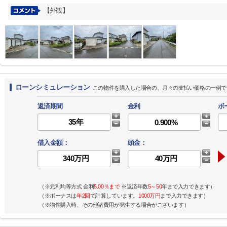
【外観】
ローンシミュレーション
この物件を購入した場合の、月々の支払い価格の一例で
返済期間
金利
ボ
借入金額：
頭金：
（※元利均等方式 金利
5.00％まで
※返済年数
5～50
年まで入力できます）
（※ボーナスは
年2回
で計算しています。
1000万円
まで入力できます）
（※物件購入時、その他諸費用が発生する場合がございます）