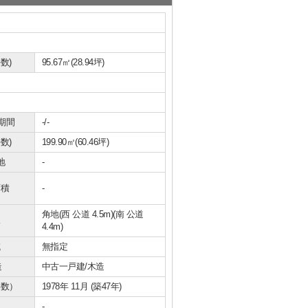
数)
95.67㎡(28.94坪)
期間
-/-
数)
199.90㎡(60.46坪)
地
-
面積
-
角地(西 公道 4.5m)(南 公道
況
4.4m)
域
無指定
造
中古一戸建/木造
年数）
1978年 11月 (築47年)
-