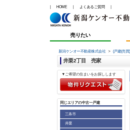
HOME
よくあるご質問
売りたい
新潟ケンオー不動産株式会社
>
(戸建(売買
井栗2丁目 売家
▼ご希望の住まいをお探しします
同じエリアの中古一戸建
三条市
井栗