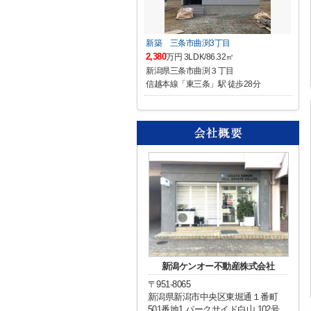
新築 三条市曲渕3丁目
2,380
万円 3LDK/86.32㎡
新潟県三条市曲渕３丁目
信越本線「東三条」駅 徒歩28分
新潟ケンオー不動産株式会社
〒951-8065
新潟県新潟市中央区東堀通１番町
501番地1 パークサイド白山 102号