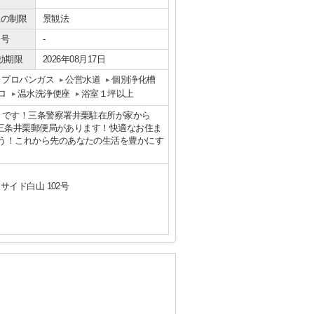
上の制限
景観法
番号
-
効期限
2026年08月17日
プロパンガス
公営水道
個別浄化槽
ロ
温水洗浄便座
浴室１坪以上
」です！三条警察署井栗駐在所が家から
に三条井栗郵便局があります！快適なお住ま
う！これから先のあなたの生活を豊かにす
サイド白山 102号