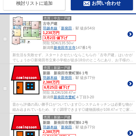
検討リストに追加
お問い合わせ
売買｜中古一戸建
古寺戸建
羽越本線
「
新発田
」駅 徒歩54分
1,230万円
3月2日 値下げ
間取:
5DK/135.50㎡
新潟県
新発田市
古寺
147番1号
新生活を失敗せず、スタートさせたいならこちらの「古寺戸建」はいかが
でしょうか◎新発田市立東小学校が徒歩18分のところにあり、お子様の通
学も便利です◎新発田市にある羽越本線新発...
売買｜新築一戸建
新築 新発田市豊町第6 1号
羽越本線
「
新発田
」駅 徒歩77分
2,380万円
6月25日 値下げ
間取:
3LDK/108.47㎡
新潟県
新発田市
豊町
４丁目3-20
昔から評価の高い勝手口がついています◎システムキッチンは必要な物が
組み込まれているため、すぐ調理できます◎建物面積が108.47㎡でご家族
での生活にも十分な広さの物件はこちらです◎...
売買｜新築一戸建
新築 新発田市豊町第6 2号
羽越本線
「
新発田
」駅 徒歩77分
2,380万円