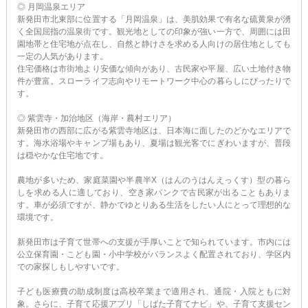
◎ 月岡温泉エリア
新発田市北東部に位置する「月岡温泉」は、美肌効果で有名な硫黄泉が湧
く全国屈指の温泉街です。観光地としての印象が強い一方で、周囲には田
園地帯と住宅地が点在し、自然と静けさを求める人向けの居住地としても
一定の人気があります。
住宅価格は市街地より安価な傾向があり、古民家や平屋、広い土地付き物
件が豊富。スローライフ志向やリモートワーク中心の暮らしにぴったりで
す。
◎ 紫雲寺・加治地区（海岸・農村エリア）
新発田市の西部に広がる紫雲寺地区は、日本海に面したのどかなエリアで
す。海水浴場やキャンプ場もあり、夏場は観光客でにぎわいますが、普段
は穏やかな住宅地です。
農地が多いため、家庭菜園や半農半X（はんのうはんえっくす）型の暮ら
しを求める人に適しており、空き家バンクで古民家が出ることもありま
す。車が必須ですが、静かでゆとりある生活をしたい人にとって理想的な
環境です。
新発田市は子育て世帯への支援が手厚いことで知られています。市内には
公立保育園・こども園・小中学校がバランスよく配置されており、学区内
での家探しもしやすいです。
子ども医療費の助成制度は高校卒業まで適用され、通院・入院ともに対
象。さらに、子育て応援アプリ「しばた子育てナビ」や、子育て支援セン