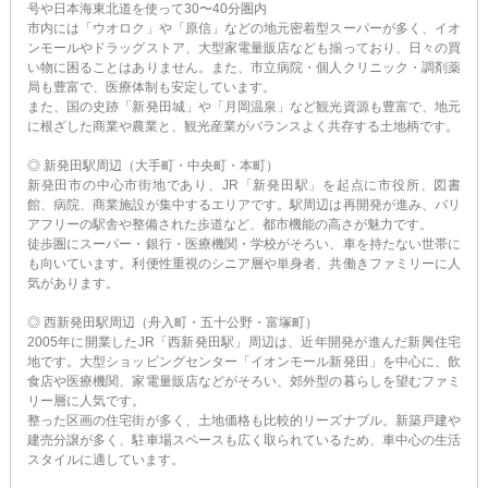
号や日本海東北道を使って30〜40分圏内
市内には「ウオロク」や「原信」などの地元密着型スーパーが多く、イオ
ンモールやドラッグストア、大型家電量販店なども揃っており、日々の買
い物に困ることはありません。また、市立病院・個人クリニック・調剤薬
局も豊富で、医療体制も安定しています。
また、国の史跡「新発田城」や「月岡温泉」など観光資源も豊富で、地元
に根ざした商業や農業と、観光産業がバランスよく共存する土地柄です。
◎ 新発田駅周辺（大手町・中央町・本町）
新発田市の中心市街地であり、JR「新発田駅」を起点に市役所、図書
館、病院、商業施設が集中するエリアです。駅周辺は再開発が進み、バリ
アフリーの駅舎や整備された歩道など、都市機能の高さが魅力です。
徒歩圏にスーパー・銀行・医療機関・学校がそろい、車を持たない世帯に
も向いています。利便性重視のシニア層や単身者、共働きファミリーに人
気があります。
◎ 西新発田駅周辺（舟入町・五十公野・富塚町）
2005年に開業したJR「西新発田駅」周辺は、近年開発が進んだ新興住宅
地です。大型ショッピングセンター「イオンモール新発田」を中心に、飲
食店や医療機関、家電量販店などがそろい、郊外型の暮らしを望むファミ
リー層に人気です。
整った区画の住宅街が多く、土地価格も比較的リーズナブル。新築戸建や
建売分譲が多く、駐車場スペースも広く取られているため、車中心の生活
スタイルに適しています。