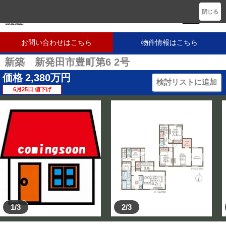
新潟に密着した不動産会社です
閉じる
お問い合わせはこちら
物件情報はこちら
新築 新発田市豊町第6 2号
価格
2,380
万円
検討リストに追加
6月25日 値下げ
1/3
2/3