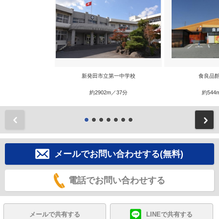
新発田市立第一中学校
食良品館
約2902m／37分
約544
前
メールでお問い合わせする(無料)
電話でお問い合わせする
メールで共有する
LINEで共有する