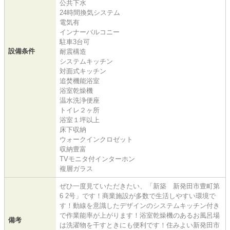
公共下水
24時間換気システム
電気有
インナーバルコニー
駐車3台可
設備条件
耐震構造
システムキッチン
対面式キッチン
追焚機能浴室
浴室乾燥機
温水洗浄便座
トイレ２ヶ所
浴室１坪以上
床下収納
ウォークインクロゼット
収納豊富
TVモニタ付インターホン
複層ガラス
ぜひ一度見ていただきたい、「新築 新発田市豊町第
6 2号」です！商業施設が多数で生活しやすい環境で
す！動線を意識したデザインのシステムキッチン付き
で作業能率が上がります！浴室乾燥機のあるお風呂場
備考
は洗濯物を干すときにも便利です！住みよい新発田市