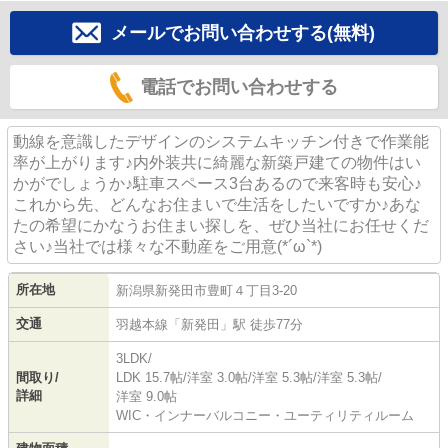
メールでお問い合わせする(無料)
電話でお問い合わせする
動線を意識したデザインのシステムキッチン付きで作業能
率が上がります♪内外装共に綺麗な新築戸建ての物件はい
かがでしょうか♪駐車スペース3台あるので来客時も安心♪
これから先、どんなお住まいで生活をしたいですか♪あな
たの希望にかなうお住まい探しを、ぜひ当社にお任せくだ
さい♪当社では様々な不動産をご用意(*´ω`*)
所在地
新潟県
新発田市
豊町
４丁目3-20
交通
羽越本線
「
新発田
」駅 徒歩77分
3LDK/
間取り/
LDK 15.7帖
/
洋室 3.0帖
/
洋室 5.3帖
/
洋室 5.3帖
/
詳細
洋室 9.0帖
WIC・インナーバルコニー・ユーティリティルーム