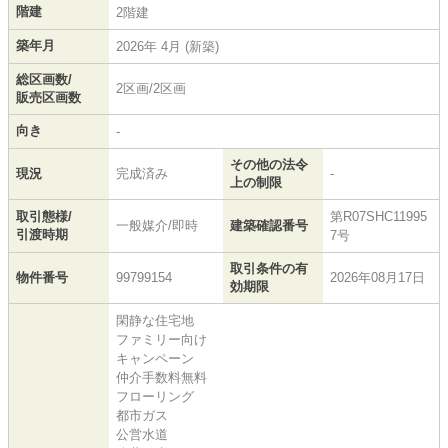
階建
2階建
築年月
2026年 4月 (新築)
総区画数/
2区画/2区画
販売区画数
向き
-
その他の法令
現況
完成済み
-
上の制限
取引態様/
第R07SHC11995
一般媒介/即時
建築確認番号
引渡時期
7号
取引条件の有
物件番号
99799154
2026年08月17日
効期限
閑静な住宅地
ファミリー向け
キャンペーン
仲介手数料無料
フローリング
都市ガス
公営水道