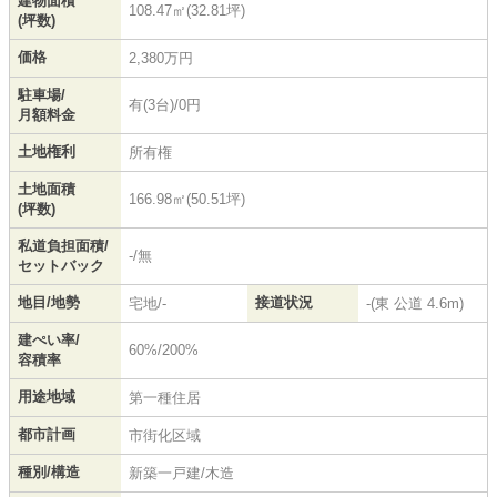
建物面積
108.47㎡(32.81坪)
(坪数)
価格
2,380万円
駐車場/
有(3台)/0円
月額料金
土地権利
所有権
土地面積
166.98㎡(50.51坪)
(坪数)
私道負担面積/
-/無
セットバック
地目/地勢
接道状況
宅地/-
-(東 公道 4.6m)
建ぺい率/
60%/200%
容積率
用途地域
第一種住居
都市計画
市街化区域
種別/構造
新築一戸建/木造