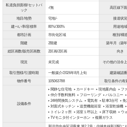
私道負担面積/セットバ
-/無
高圧線下
ック
地目/地勢
宅地/-
接道状
建ぺい率/容積率
80%/300%
用途地
都市計画
市街化区域
種別/構
階建
2階建
築年月（築
総区画数/販売区画数
2区画/2区画
向き
現況
未完成
その他の法令
取引態様/引渡時期
一般媒介/2026年8月上旬
建築確認
物件番号
105063788
取引条件の有
閑静な住宅地
カードキー
現地案内会
フ
仲介手数料無料
フローリング
バルコニー
24時間換気システム
電気有
駐車3台可
免
設備条件
対面式キッチン
追焚機能浴室
浴室乾燥機
トイレ２ヶ所
浴室１坪以上
床下収納
ウ
TVモニタ付インターホン
複層ガラス
新潟市中央区沼垂東 第2 2号：信越本線新潟駅