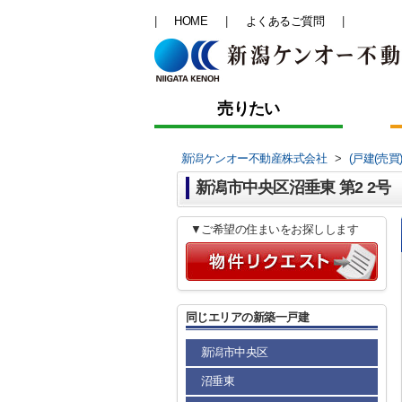
HOME
よくあるご質問
売りたい
新潟ケンオー不動産株式会社
>
(戸建(売買
新潟市中央区沼垂東 第2 2号
▼ご希望の住まいをお探しします
同じエリアの新築一戸建
新潟市中央区
沼垂東