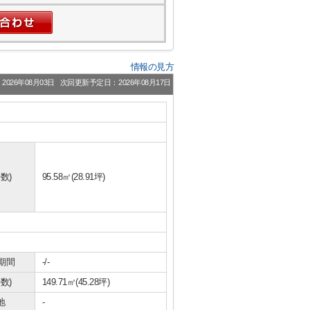
情報の見方
026年08月03日
次回更新予定日：2026年08月17日
数)
95.58㎡(28.91坪)
期間
-/-
数)
149.71㎡(45.28坪)
地
-