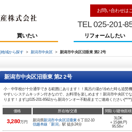
お問い合わせは
TEL 025-201-8
買いたい
リフォームしたい
))地域から探す
>
新潟市中央区
>
新潟市中央区沼垂東 第2 2号
新潟市中央区沼垂東 第2 2号
小・中学校が十分通学できる範囲にあります！！風呂の湯が冷めた時も追焚
やすいシステムキッチン付きなので、お料理を楽しめます！新潟市中央区で
ります！まずは025-201-8562から新潟ケンオー不動産までご連絡ください(*^^*)
価格
所在地/交通
間取り/建物面積
3LDK
新潟県
新潟市中央区
沼垂東
６丁目2-10
3,280
万円
＋1S(納戸)
信越本線
「
新潟
」駅 徒歩24分
95.58㎡