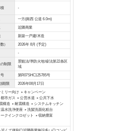
面積
-
況
一方(南西 公道 6.0m)
域
近隣商業
造
新築一戸建/木造
年数）
2026年 8月 (予定)
-
景観法/準防火地域/法第22条区
上の制限
域
番号
第R07SHC125785号
効期限
2026年08月17日
ァミリー向け
キャンペーン
都市ガス
公営水道
公共下水
震構造
耐震構造
システムキッチン
温水洗浄便座
洗髪洗面化粧台
ォークインクロゼット
収納豊富
にも近くて便利◎近隣商業施設多い◎コンビ