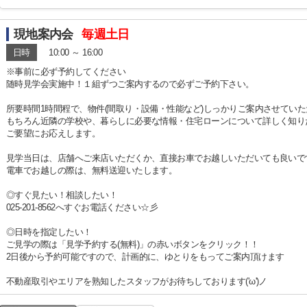
現地案内会
毎週土日
日時
10:00 ～ 16:00
※事前に必ず予約してください
随時見学会実施中！１組ずつご案内するので必ずご予約下さい。
所要時間1時間程で、物件(間取り・設備・性能など)しっかりご案内させてい
もちろん近隣の学校や、暮らしに必要な情報・住宅ローンについて詳しく知り
ご要望にお応えします。
見学当日は、店舗へご来店いただくか、直接お車でお越しいただいても良いで
電車でお越しの際は、無料送迎いたします。
◎すぐ見たい！相談したい！
025-201-8562へすぐお電話ください☆彡
◎日時を指定したい！
ご見学の際は「見学予約する(無料)」の赤いボタンをクリック！！
2日後から予約可能ですので、計画的に、ゆとりをもってご案内頂けます
不動産取引やエリアを熟知したスタッフがお待ちしております('ω')ノ