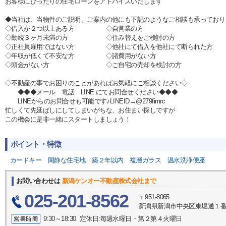
お客様にぴったりの住宅ローンをアドバイスいたします
◆当社は、当物件のご説明、ご案内の他にも下記のようなご相談も承っており
◇借入が２つ以上ある方 ◇自営業の方
◇勤続３ヶ月未満の方 ◇住み替えをご検討の方
◇正社員雇用ではない方 ◇他社にて借入を他社にて断られた方
◇年収が低くて不安な方 ◇諸費用がない方
◇頭金がない方 ◇ご自宅の売却を検討の方
◇不動産の事でお困りのことがあればお気軽にご相談ください◇
◆◆◆メール 電話 LINE にてお問合せください◆◆◆
LINEからのお問合せも可能です♪LINEID→@279fimrc
忙しくて先延ばしにしてしまいがちな、お住まい探しですが
この機会に是非一緒にスタートしましょう！
ポイント・特徴
カードキー
閑静な住宅地
築２年以内
複層ガラス
温水洗浄便座
お問い合わせは
新潟ケンオー不動産株式会社まで
025-201-8562
〒951-8065
新潟県新潟市中央区東堀通１番町5
9:30～18:30 定休日:毎週水曜日・第２第４火曜日