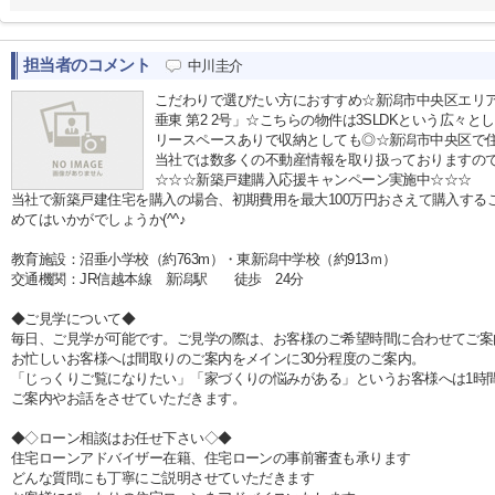
担当者のコメント
中川圭介
こだわりで選びたい方におすすめ☆新潟市中央区エリ
垂東 第2 2号」☆こちらの物件は3SLDKという広々
リースペースありで収納としても◎☆新潟市中央区で
当社では数多くの不動産情報を取り扱っておりますので、ま
☆☆☆新築戸建購入応援キャンペーン実施中☆☆☆
当社で新築戸建住宅を購入の場合、初期費用を最大100万円おさえて購入する
めてはいかがでしょうか(^^♪
教育施設：沼垂小学校（約763m）・東新潟中学校（約913ｍ）
交通機関：JR信越本線 新潟駅 徒歩 24分
◆ご見学について◆
毎日、ご見学が可能です。ご見学の際は、お客様のご希望時間に合わせてご案
お忙しいお客様へは間取りのご案内をメインに30分程度のご案内。
「じっくりご覧になりたい」「家づくりの悩みがある」というお客様へは1時
ご案内やお話をさせていただきます。
◆◇ローン相談はお任せ下さい◇◆
住宅ローンアドバイザー在籍、住宅ローンの事前審査も承ります
どんな質問にも丁寧にご説明させていただきます