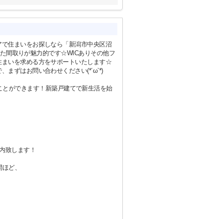
アで住まいをお探しなら「新潟市中央区沼
とした間取りが魅力的です☆WICありその他フ
住まいを求める方をサポートいたします☆
ずはお問い合わせください(*´ω`*)
ことができます！新築戸建てで新生活を始
内致します！
間ほど、