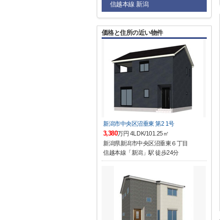
信越本線 新潟
価格と住所の近い物件
新潟市中央区沼垂東 第2 1号
3,380
万円 4LDK/101.25㎡
新潟県新潟市中央区沼垂東６丁目
信越本線「新潟」駅 徒歩24分