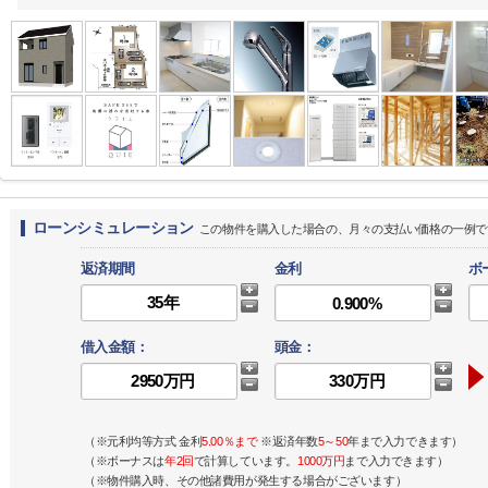
ローンシミュレーション
この物件を購入した場合の、月々の支払い価格の一例で
返済期間
金利
ボ
借入金額：
頭金：
（※元利均等方式 金利
5.00％まで
※返済年数
5～50
年まで入力できます）
（※ボーナスは
年2回
で計算しています。
1000万円
まで入力できます）
（※物件購入時、その他諸費用が発生する場合がございます）