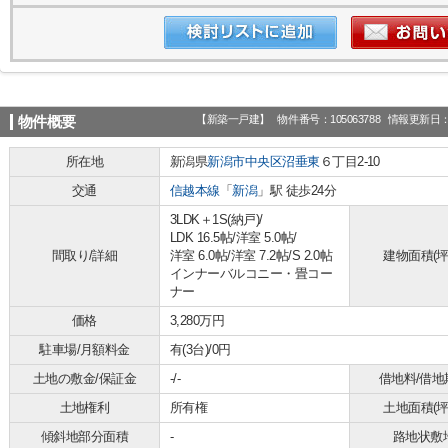
【新築一戸建】
物件番号：105063788
情報更新日：2
物件概要
所在地
新潟県
新潟市中央区
沼垂東
６丁目2-10
交通
信越本線
「
新潟
」駅 徒歩24分
3LDK＋1S(納戸)/
LDK 16.5帖
/
洋室 5.0帖
/
間取り/詳細
洋室 6.0帖
/
洋室 7.2帖
/
S 2.0帖
建物面積(坪
インナーバルコニー・畳コー
ナー
価格
3,280万円
駐車場/月額料金
有(3台)/0円
土地の敷金/保証金
-/-
借地料/借地
土地権利
所有権
土地面積(坪
傾斜地部分面積
-
路地状敷