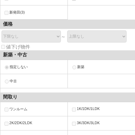
新発田(3)
価格
～
値下げ物件
新築・中古
指定しない
新築
中古
間取り
1K/1DK/1LDK
ワンルーム
2K/2DK/2LDK
3K/3DK/3LDK