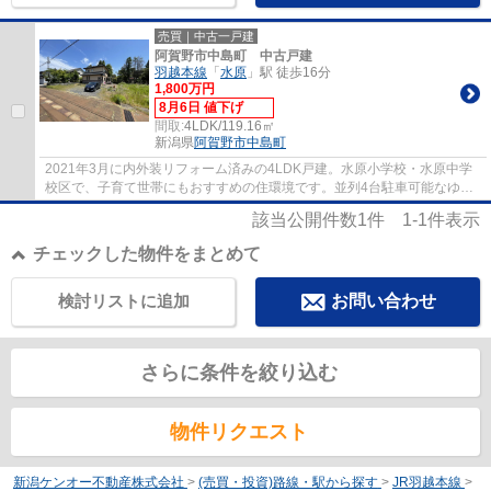
売買｜中古一戸建
阿賀野市中島町 中古戸建
羽越本線
「
水原
」駅 徒歩16分
1,800万円
8月6日 値下げ
間取:
4LDK/119.16㎡
新潟県
阿賀野市
中島町
2021年3月に内外装リフォーム済みの4LDK戸建。水原小学校・水原中学
校区で、子育て世帯にもおすすめの住環境です。並列4台駐車可能なゆと
りのカースペースを確保しており、ご家族はも...
該当公開件数
1
件
1-1
件表示
チェックした物件をまとめて
検討リストに追加
お問い合わせ
さらに条件を絞り込む
物件リクエスト
新潟ケンオー不動産株式会社
>
(売買・投資)路線・駅から探す
>
JR羽越本線
>