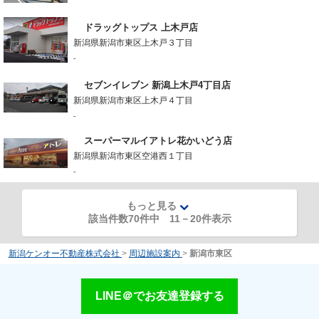
ドラッグトップス 上木戸店
新潟県新潟市東区上木戸３丁目
-
セブンイレブン 新潟上木戸4丁目店
新潟県新潟市東区上木戸４丁目
-
スーパーマルイアトレ花かいどう店
新潟県新潟市東区空港西１丁目
-
もっと見る
該当件数70件中
11
－
20
件表示
新潟ケンオー不動産株式会社
>
周辺施設案内
>
新潟市東区
LINE＠でお友達登録する