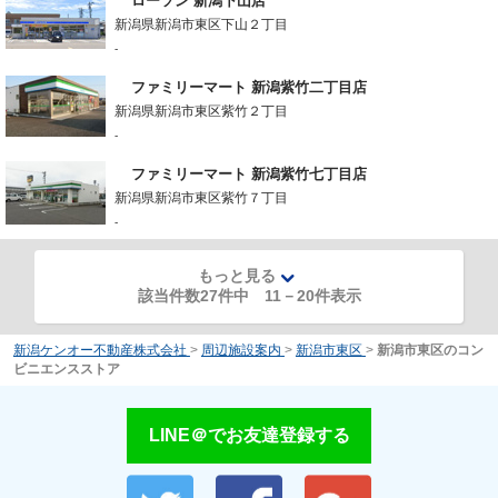
ローソン 新潟下山店
新潟県新潟市東区下山２丁目
-
ファミリーマート 新潟紫竹二丁目店
新潟県新潟市東区紫竹２丁目
-
ファミリーマート 新潟紫竹七丁目店
新潟県新潟市東区紫竹７丁目
-
もっと見る
該当件数27件中
11
－
20
件表示
新潟ケンオー不動産株式会社
>
周辺施設案内
>
新潟市東区
>
新潟市東区のコン
ビニエンスストア
LINE＠でお友達登録する