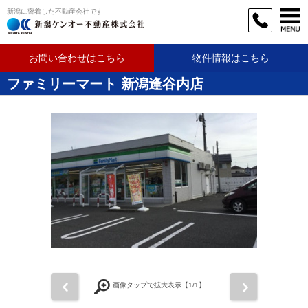
新潟に密着した不動産会社です
お問い合わせはこちら
物件情報はこちら
ファミリーマート 新潟逢谷内店
前
次
画像タップで拡大表示【
1
/1】