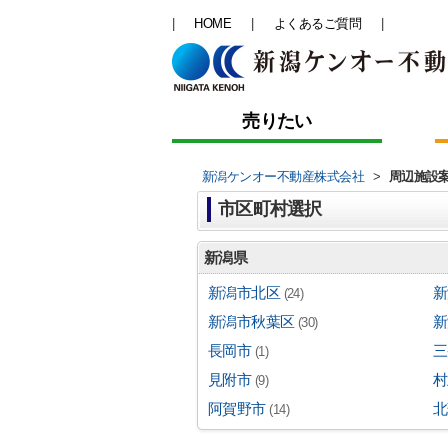
HOME
よくあるご質問
売りたい
新潟ケンオー不動産株式会社
>
周辺施設
市区町村選択
新潟県
新潟市北区
新
(24)
新潟市秋葉区
新
(30)
長岡市
三
(1)
見附市
村
(9)
阿賀野市
北
(14)