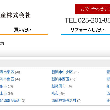
お問い合わせは
TEL 025-201-8
買いたい
リフォームしたい
案内
潟市東区
新潟市中央区
(70)
(81)
潟市南区
新潟市西区
(26)
(72)
条市
新発田市
(39)
(36)
上市
燕市
(14)
(49)
蒲原郡聖籠町
西蒲原郡弥彦村
(5)
(7)