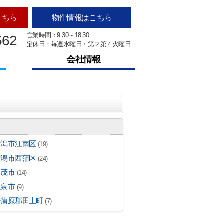
こちら
物件情報はこちら
営業時間：9:30～18:30
562
定休日：毎週水曜日・第２第４火曜日
会社情報
新潟市江南区
(19)
新潟市西蒲区
(24)
加茂市
(14)
五泉市
(9)
南蒲原郡田上町
(7)