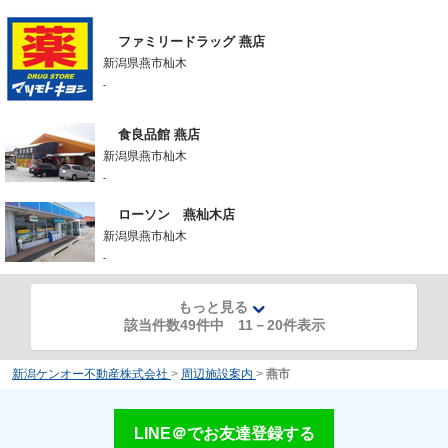
ファミリードラッグ 燕店
新潟県燕市杣木
-
食良品館 燕店
新潟県燕市杣木
-
ローソン 燕杣木店
新潟県燕市杣木
-
もっと見る
該当件数49件中
11
－
20
件表示
新潟ケンオー不動産株式会社
>
周辺施設案内
>
燕市
LINE＠でお友達登録する