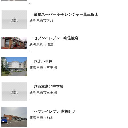
-
業務スーパー チャレンジャー燕三条店
新潟県燕市佐渡
-
セブンイレブン 燕佐渡店
新潟県燕市佐渡
-
燕北小学校
新潟県燕市三王渕
-
燕市立燕北中学校
新潟県燕市三王渕
-
セブンイレブン 燕桜町店
新潟県燕市杣木
-