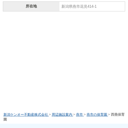
所在地
新潟県燕市花見414-1
新潟ケンオー不動産株式会社
>
周辺施設案内
>
燕市
>
燕市の保育園
>
西燕保育
園