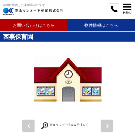
新潟に密着した不動産会社です
お問い合わせはこちら
物件情報はこちら
西燕保育園
前
次
画像タップで拡大表示【
1
/1】