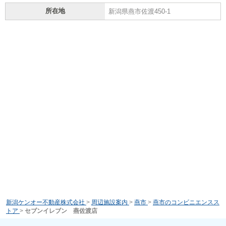
所在地
新潟県燕市佐渡450-1
新潟ケンオー不動産株式会社
>
周辺施設案内
>
燕市
>
燕市のコンビニエンスス
トア
>
セブンイレブン 燕佐渡店