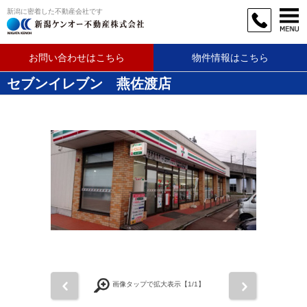
新潟に密着した不動産会社です
お問い合わせはこちら
物件情報はこちら
セブンイレブン 燕佐渡店
前
次
画像タップで拡大表示【
1
/1】