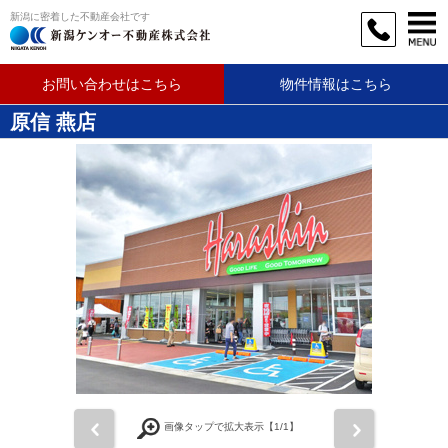
新潟に密着した不動産会社です
お問い合わせはこちら
物件情報はこちら
原信 燕店
前
次
画像タップで拡大表示【
1
/1】