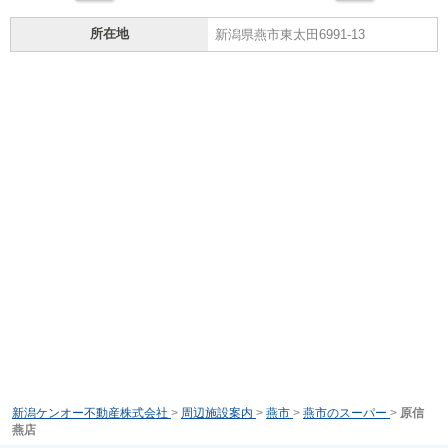
所在地
新潟県燕市東太田6991-13
新潟ケンオー不動産株式会社
>
周辺施設案内
>
燕市
>
燕市のスーパー
>
原信
燕店