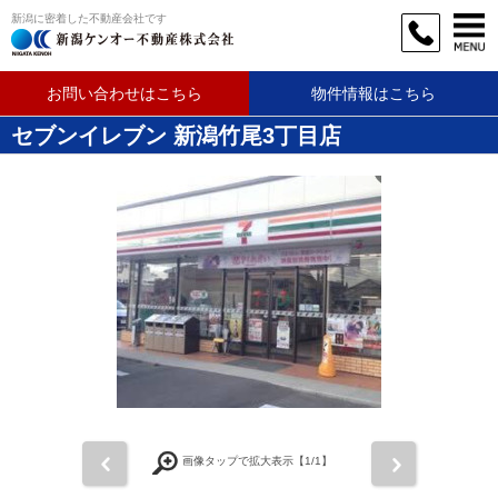
新潟に密着した不動産会社です
お問い合わせはこちら
物件情報はこちら
セブンイレブン 新潟竹尾3丁目店
前
次
画像タップで拡大表示【
1
/1】