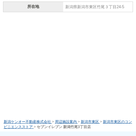
所在地
新潟県新潟市東区竹尾３丁目24-5
新潟ケンオー不動産株式会社
>
周辺施設案内
>
新潟市東区
>
新潟市東区のコン
ビニエンスストア
>
セブンイレブン 新潟竹尾3丁目店