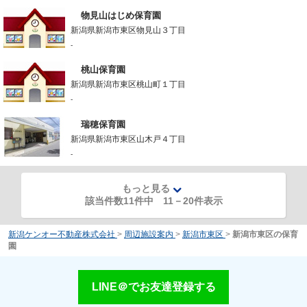
物見山はじめ保育園
新潟県新潟市東区物見山３丁目
-
桃山保育園
新潟県新潟市東区桃山町１丁目
-
瑞穂保育園
新潟県新潟市東区山木戸４丁目
-
もっと見る
該当件数11件中
11
－
20
件表示
新潟ケンオー不動産株式会社
>
周辺施設案内
>
新潟市東区
>
新潟市東区の保育
園
LINE＠でお友達登録する