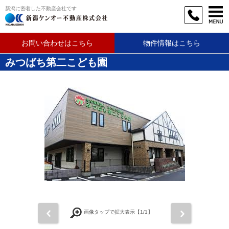
新潟に密着した不動産会社です
お問い合わせはこちら
物件情報はこちら
みつばち第二こども園
前
次
画像タップで拡大表示【
1
/1】