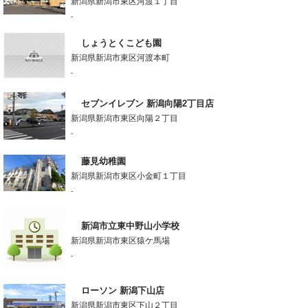
新潟県新潟市東区河渡１丁目
-
しょうとくこども園
新潟県新潟市東区河渡本町
-
セブンイレブン 新潟向陽2丁目店
新潟県新潟市東区向陽２丁目
-
藤見幼稚園
新潟県新潟市東区小金町１丁目
-
新潟市立東中野山小学校
新潟県新潟市東区猿ケ馬場
-
ローソン 新潟下山店
新潟県新潟市東区下山２丁目