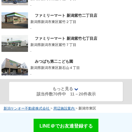
-
ファミリーマート 新潟紫竹二丁目店
新潟県新潟市東区紫竹２丁目
-
ファミリーマート 新潟紫竹七丁目店
新潟県新潟市東区紫竹７丁目
-
みつばち第二こども園
新潟県新潟市東区新石山４丁目
-
もっと見る
該当件数70件中
11
－
20
件表示
新潟ケンオー不動産株式会社
>
周辺施設案内
>
新潟市東区
LINE＠でお友達登録する