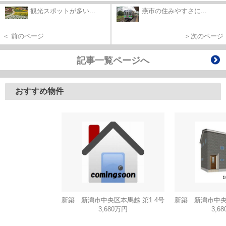
観光スポットが多い...
燕市の住みやすさに...
＜ 前のページ
＞次のページ
記事一覧ページへ
おすすめ物件
新築 新潟市中央区本馬越 第1 4号
新築 新潟市中央区
3,680万円
3,6