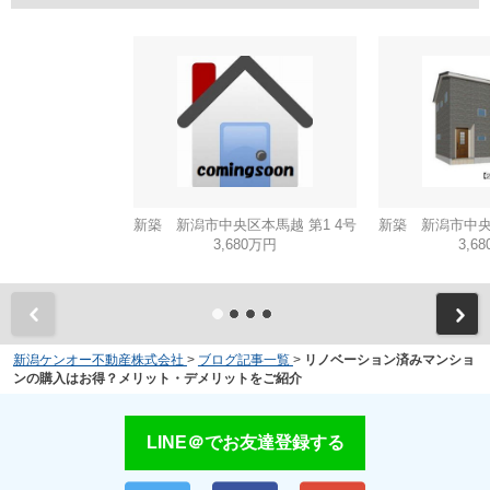
新築 新潟市中央区本馬越 第1 4号
新築 新潟市中央区
3,680万円
3,6
新潟ケンオー不動産株式会社
>
ブログ記事一覧
>
リノベーション済みマンショ
ンの購入はお得？メリット・デメリットをご紹介
LINE＠でお友達登録する