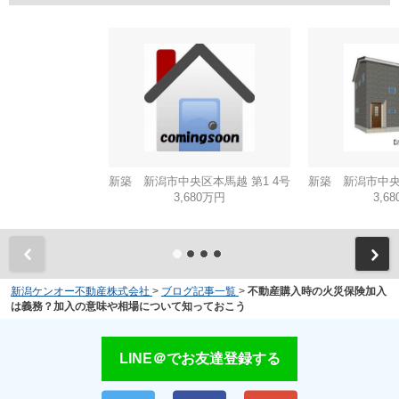
新築 新潟市中央区本馬越 第1 4号
新築 新潟市中央区
3,680万円
3,6
新潟ケンオー不動産株式会社
>
ブログ記事一覧
>
不動産購入時の火災保険加入
は義務？加入の意味や相場について知っておこう
LINE＠でお友達登録する