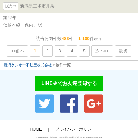
新潟県三条市井栗
販売中
築47年
信越本線
「
保内
」駅
該当公開件数
486
件
1-100
件表示
<<前へ
1
2
3
4
5
次へ>>
最初
新潟ケンオー不動産株式会社
>
物件一覧
LINE＠でお友達登録する
HOME
プライバシーポリシー
Copyright(c) 新潟ケンオー不動産株式会社 All rights reserved.