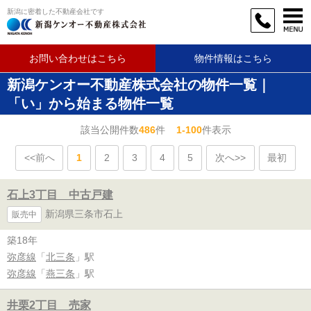
新潟に密着した不動産会社です
お問い合わせはこちら
物件情報はこちら
新潟ケンオー不動産株式会社の物件一覧｜
「い」から始まる物件一覧
該当公開件数
486
件
1-100
件表示
<<前へ
1
2
3
4
5
次へ>>
最初
石上3丁目 中古戸建
新潟県三条市石上
販売中
築18年
弥彦線
「
北三条
」駅
弥彦線
「
燕三条
」駅
井栗2丁目 売家