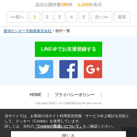
該当公開件数
486
件
1-100
件表示
<<前へ
1
2
3
4
5
次へ>>
最初
新潟ケンオー不動産株式会社
>
物件一覧
LINE＠でお友達登録する
HOME
プライバシーポリシー
Copyright(c) 新潟ケンオー不動産株式会社 All rights reserved.
当サイトでは、お客様の当サイト利用状況把握、サービス向上検討を目的と
して、クッキー（Cookie）を使用しています。
詳しくは、当社の
「Cookieの取扱いについて」
をご確認ください。
閉じる