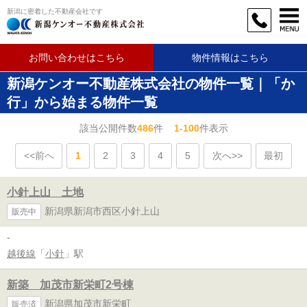
新潟に密着した不動産会社です
お問い合わせはこちら
物件情報はこちら
新潟ケンオー不動産株式会社の物件一覧｜「か
行」から始まる物件一覧
該当公開件数
486
件
1-100
件表示
<<前へ
1
2
3
4
5
次へ>>
最初
小針上山 土地
新潟県新潟市西区小針上山
販売中
-
越後線
「
小針
」駅
新築 加茂市新栄町2号棟
新潟県加茂市新栄町
販売済