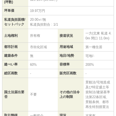
(坪数)
坪単価
19.97万円
私道負担面積/
20.00㎡/無
セットバック
私道負担割合 : 1/1
一方(北東 私道 4.
土地権利
所有権
接道状況
0m 間口 11.0m)
都市計画
用途地域
市街化区域
第一種住居
建築条件
地目/地勢
無
宅地/-
建ぺい率
容積率
60%
200%
総区画数
販売区画数
-
-
景観法/宅地造成
及び特定盛土等
国土法届出要
その他の法令
規制法/建築基準
不要
否
上の制限
法第22条区域、
景観条例、都市
再生特別措置法
取引態様
現況
一般媒介
古家有