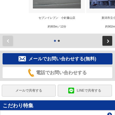
セブンイレブン 小針藤山店
新潟市立
約903m／12分
約902
前
メールでお問い合わせする(無料)
電話でお問い合わせする
メールで共有する
LINEで共有する
こだわり特集