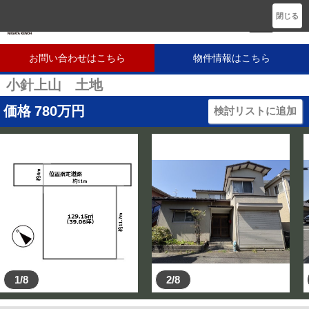
新潟に密着した不動産会社です
閉じる
お問い合わせはこちら
物件情報はこちら
小針上山 土地
価格
780
万円
検討リストに追加
1/8
2/8