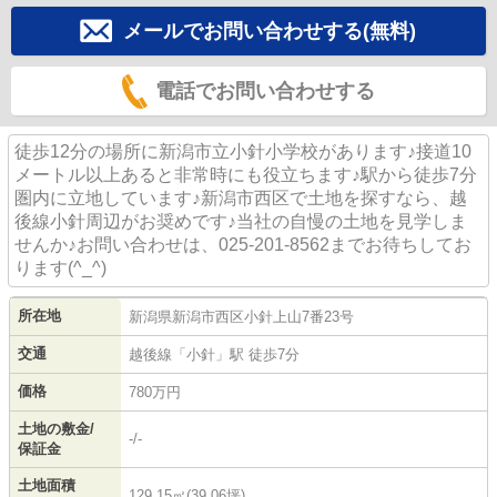
メールでお問い合わせする(無料)
電話でお問い合わせする
徒歩12分の場所に新潟市立小針小学校があります♪接道10
メートル以上あると非常時にも役立ちます♪駅から徒歩7分
圏内に立地しています♪新潟市西区で土地を探すなら、越
後線小針周辺がお奨めです♪当社の自慢の土地を見学しま
せんか♪お問い合わせは、025-201-8562までお待ちしてお
ります(^_^)
所在地
新潟県
新潟市西区
小針上山
7番23号
交通
越後線
「
小針
」駅 徒歩7分
価格
780万円
土地の敷金/
-/-
保証金
土地面積
129.15㎡(39.06坪)