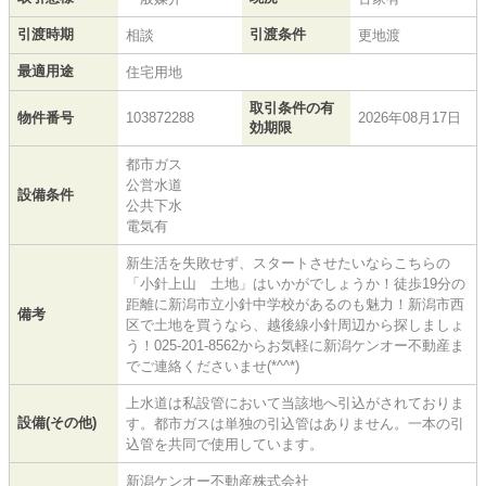
引渡時期
引渡条件
相談
更地渡
最適用途
住宅用地
取引条件の有
物件番号
103872288
2026年08月17日
効期限
都市ガス
公営水道
設備条件
公共下水
電気有
新生活を失敗せず、スタートさせたいならこちらの
「小針上山 土地」はいかがでしょうか！徒歩19分の
距離に新潟市立小針中学校があるのも魅力！新潟市西
備考
区で土地を買うなら、越後線小針周辺から探しましょ
う！025-201-8562からお気軽に新潟ケンオー不動産ま
でご連絡くださいませ(*^^*)
上水道は私設管において当該地へ引込がされておりま
設備(その他)
す。都市ガスは単独の引込管はありません。一本の引
込管を共同で使用しています。
新潟ケンオー不動産株式会社