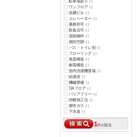
駐車場あり
(-)
ワンフロア
(-)
高層ビル
(-)
エレベーター
(-)
事務所可
(-)
飲食店可
(-)
居抜物件
(-)
個別空調
(-)
バス・トイレ別
(-)
フローリング
(-)
免震構造
(-)
耐震構造
(-)
室内洗濯機置場
(-)
給湯室
(-)
機械警備
(-)
OAフロア
(-)
バリアフリー
(-)
外断熱工法
(-)
都市ガス
(-)
下水道
(-)
1
件が該当