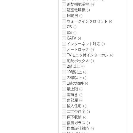
追焚機能浴室
(-)
浴室乾燥機
(-)
床暖房
(-)
ウォークインクロゼット
(-)
CS
(-)
BS
(-)
CATV
(-)
インターネット対応
(-)
オートロック
(-)
TVモニタ付インターホン
(-)
宅配ボックス
(-)
2階以上
(-)
10階以上
(-)
20階以上
(-)
1階の物件
(-)
最上階
(-)
南向き
(-)
角部屋
(-)
輸入住宅
(-)
二世帯住宅
(-)
床下収納
(-)
複層ガラス
(-)
自由設計対応
(-)