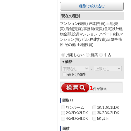
種別で絞り込む
現在の種別
マンション(売買),戸建(売買),土地(売
買),店舗(売買),事務所(売買),住宅以外建
物全部,投資マンション,アパート(棟),マ
ンション(棟),ビル,戸建(投資),店舗事務
所,その他,土地(投資)
指定しない
新築
中古
▼価格
～
値下げ物件
1
件が該当
間取り
ワンルーム
1K/1DK/1LDK
2K/2DK/2LDK
3K/3DK/3LDK
4K/4DK/4LDK
5K以上
面積