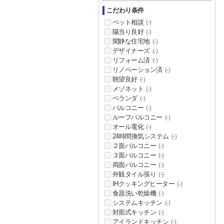
こだわり条件
ペット相談
(-)
陽当り良好
(-)
閑静な住宅地
(-)
デザイナーズ
(-)
リフォーム済
(-)
リノベーション済
(-)
眺望良好
(-)
メゾネット
(-)
ベランダ
(-)
バルコニー
(-)
ルーフバルコニー
(-)
オール電化
(-)
24時間換気システム
(-)
２面バルコニー
(-)
３面バルコニー
(-)
両面バルコニー
(-)
外観タイル張り
(-)
IHクッキングヒーター
(-)
食器洗い乾燥機
(-)
システムキッチン
(-)
対面式キッチン
(-)
アイランドキッチン
(-)