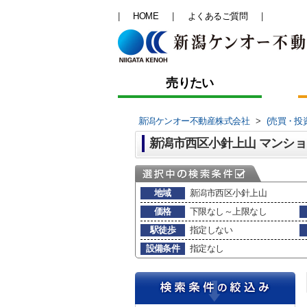
HOME
よくあるご質問
売りたい
新潟ケンオー不動産株式会社
>
(売買・投
地域
新潟市西区小針上山
価格
下限なし～上限なし
駅徒歩
指定しない
設備条件
指定なし