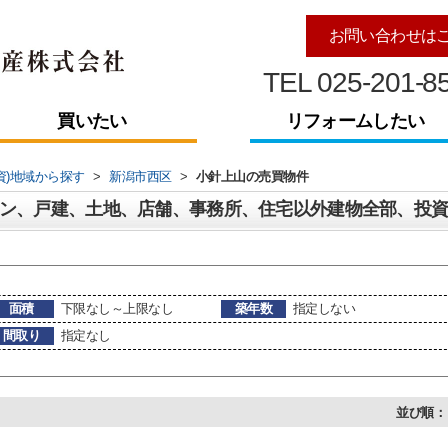
お問い合わせは
TEL 025-201-8
買いたい
リフォームしたい
資)地域から探す
>
新潟市西区
>
小針上山の売買物件
面積
下限なし～上限なし
築年数
指定しない
間取り
指定なし
並び順：