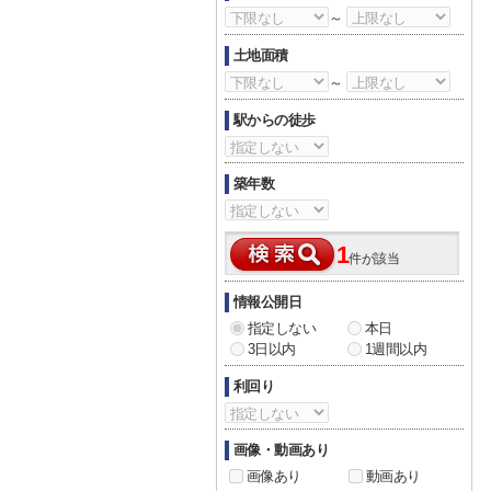
～
土地面積
～
駅からの徒歩
築年数
1
件が該当
情報公開日
指定しない
本日
3日以内
1週間以内
利回り
画像・動画あり
画像あり
動画あり