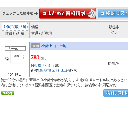
外観
/
間取り図
価格
駅徒歩
停歩
交通 / 所在地
間取り/面積
小針上山 土地
売地
780
万円
徒歩7分
越後線
「
小針
」駅
新潟県
新潟市西区
小針上山
7番23号
129.15㎡
徒歩12分の場所に新潟市立小針小学校があります♪接道10メートル以上あると非
内に立地しています♪新潟市西区で土地を探すなら、越後線小針周辺がお...