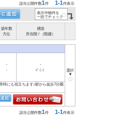
1
1-1
該当公開件数
件
件表示
表示中物件を
一括でチェック
築年数
構造
方位
所在階 / （階建）
-
-
-
-/（-）
選択
▼
常時にも役立ちます♪駅から徒歩7分圏
1
1-1
該当公開件数
件
件表示