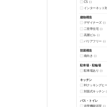
CS
(-)
インターネット
建物構造
デザイナーズ
(-)
二世帯住宅
(-)
高層ビル
(-)
バリアフリー
(-)
部屋構造
南向き
(-)
駐車場・駐輪場
駐車場あり
(-)
キッチン
IHクッキングヒ
対面式キッチン
(
バス・トイレ
追焚機能浴室
(-)