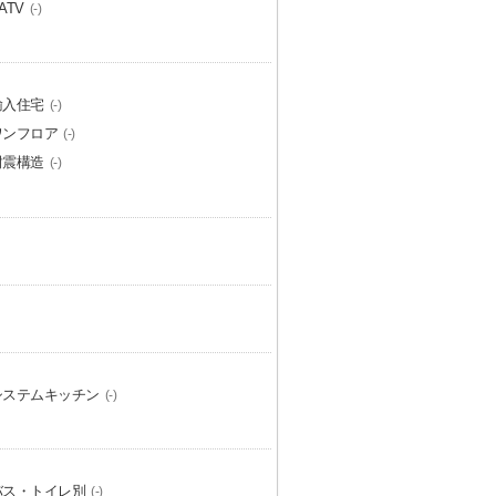
ATV
(-)
輸入住宅
(-)
ワンフロア
(-)
耐震構造
(-)
システムキッチン
(-)
バス・トイレ別
(-)