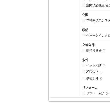
室内洗濯機置場
(
空調
24時間換気シス
収納
ウォークインク
立地条件
陽当り良好
(-)
条件
ペット相談
(-)
20階以上
(-)
事務所可
(-)
リフォーム
リフォーム済
(-)