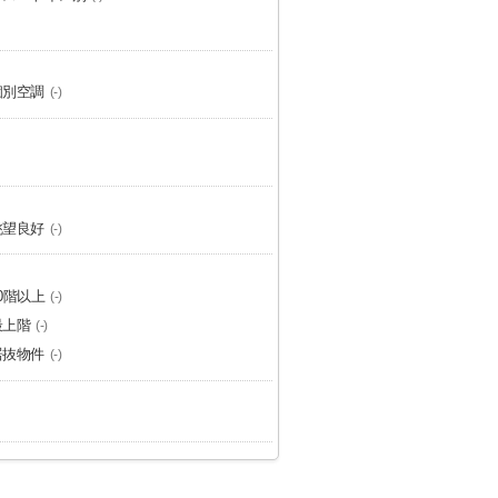
個別空調
(-)
眺望良好
(-)
10階以上
(-)
最上階
(-)
居抜物件
(-)