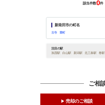
0
該当件数
件
新発田市の町名
古寺
豊町
注目の駅
加茂駅
白山駅
新潟駅
北三条駅
巻駅
ご相
売却のご相談