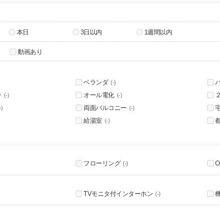
本日
3日以内
1週間以内
動画あり
ベランダ
(-)
ー
オール電化
(-)
(-)
両面バルコニー
-)
(-)
給湯室
(-)
フローリング
(-)
TVモニタ付インターホン
(-)