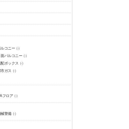
バルコニー
(-)
２面バルコニー
(-)
宅配ボックス
(-)
都市ガス
(-)
OAフロア
(-)
機械警備
(-)