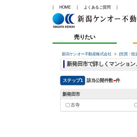
HOME
よくあるご質問
売りたい
新潟ケンオー不動産株式会社
>
(売買・投
-
ステップ1
該当公開件数
件
新発田市
古寺