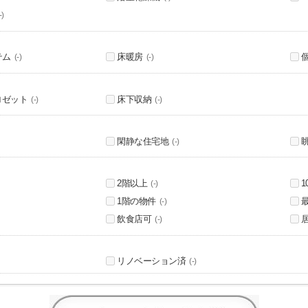
-)
テム
床暖房
(-)
(-)
ロゼット
床下収納
(-)
(-)
閑静な住宅地
(-)
2階以上
(-)
1階の物件
(-)
飲食店可
(-)
リノベーション済
(-)