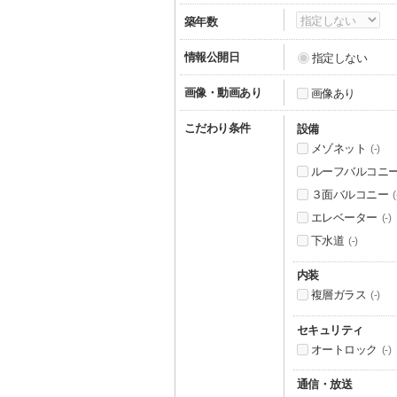
築年数
情報公開日
指定しない
画像・動画あり
画像あり
こだわり条件
設備
メゾネット
(-)
ルーフバルコニ
３面バルコニー
(
エレベーター
(-)
下水道
(-)
内装
複層ガラス
(-)
セキュリティ
オートロック
(-)
通信・放送