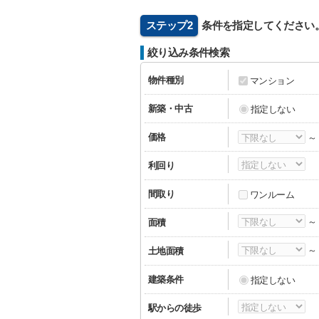
ステップ2
条件を指定してください
絞り込み条件検索
物件種別
マンション
新築・中古
指定しない
価格
～
利回り
間取り
ワンルーム
～
面積
～
土地面積
建築条件
指定しない
駅からの徒歩