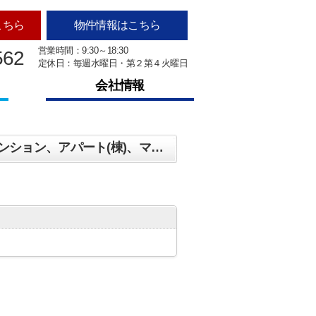
こちら
物件情報はこちら
営業時間：9:30～18:30
562
定休日：毎週水曜日・第２第４火曜日
会社情報
新発田市で詳しくマンション、戸建、土地、店舗、事務所、住宅以外建物全部、投資マンション、アパート(棟)、マンション(棟)、ビル、戸建、店舗事務所、その他、土地検索