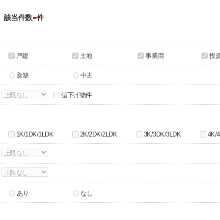
-
。該当件数
件
戸建
土地
事業用
投
新築
中古
値下げ物件
1K/1DK/1LDK
2K/2DK/2LDK
3K/3DK/3LDK
4K/
あり
なし