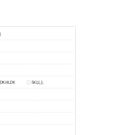
資
4DK/4LDK
5K以上