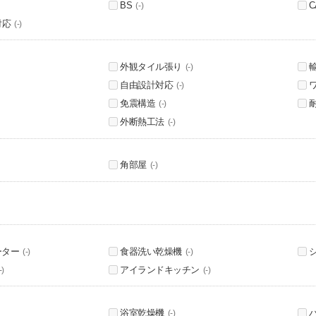
BS
C
(-)
対応
(-)
外観タイル張り
(-)
自由設計対応
(-)
免震構造
(-)
外断熱工法
(-)
角部屋
(-)
ーター
食器洗い乾燥機
(-)
(-)
アイランドキッチン
-)
(-)
浴室乾燥機
(-)