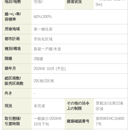
地目/地勢
宅地/-
接道状況
0m)
建ぺい率/
60%/200%
容積率
用途地域
第一種住居
都市計画
市街化区域
種別/構造
新築一戸建/木造
階建
2階建
築年月
2026年 10月 (予定)
総区画数/
2区画/2区画
販売区画数
向き
-
その他の法令
景観法/法第22条
現況
未完成
上の制限
区域
取引態様/
一般媒介/2026年
第R08SHC10400
建築確認番号
引渡時期
10月下旬
7号