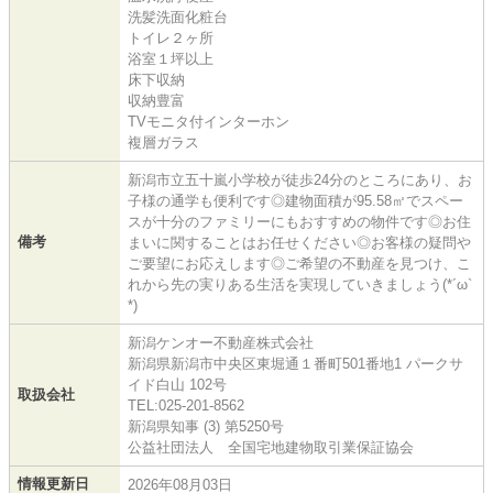
洗髪洗面化粧台
トイレ２ヶ所
浴室１坪以上
床下収納
収納豊富
TVモニタ付インターホン
複層ガラス
新潟市立五十嵐小学校が徒歩24分のところにあり、お
子様の通学も便利です◎建物面積が95.58㎡でスペー
スが十分のファミリーにもおすすめの物件です◎お住
備考
まいに関することはお任せください◎お客様の疑問や
ご要望にお応えします◎ご希望の不動産を見つけ、こ
れから先の実りある生活を実現していきましょう(*´ω`
*)
新潟ケンオー不動産株式会社
新潟県新潟市中央区東堀通１番町501番地1 パークサ
イド白山 102号
取扱会社
TEL:025-201-8562
新潟県知事 (3) 第5250号
公益社団法人 全国宅地建物取引業保証協会
情報更新日
2026年08月03日