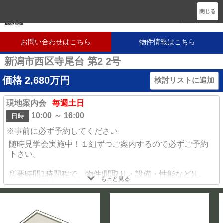
新潟に密着した不動産会社です
閉じる
お問い合わせはこちら
物件情報はこちら
新潟市西区寺尾台 第2 2号
価格
2,680
万円
検討リストに追加
現地案内会
毎週土日
10:00 ～ 16:00
日時
※事前に必ず予約してください
随時見学会実施中！１組ずつご案内するので必ずご予約
下さい。
所要時間1時間程で、物件(間取り・設備・性能など)し
もっと見る
っかりご案内させていただきます。
もちろん近隣の学校や、暮らしに必要な情報・住宅ロー
ンについて詳しく知りたい♪など
ご要望にお応えします。