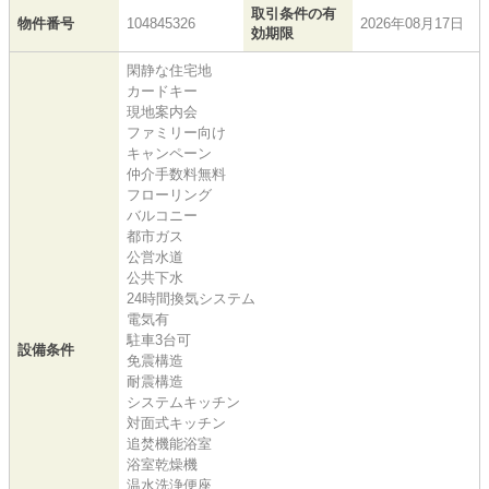
取引条件の有
物件番号
104845326
2026年08月17日
効期限
閑静な住宅地
カードキー
現地案内会
ファミリー向け
キャンペーン
仲介手数料無料
フローリング
バルコニー
都市ガス
公営水道
公共下水
24時間換気システム
電気有
駐車3台可
設備条件
免震構造
耐震構造
システムキッチン
対面式キッチン
追焚機能浴室
浴室乾燥機
温水洗浄便座