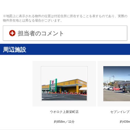
※地図上に表示される物件の位置は付近住所に所在することを表すものであり、実際の
物件所在地とは異なる場合がございます。
担当者のコメント
周辺施設
ウオロク上新栄町店
セブンイレブ
約858m／11分
約439