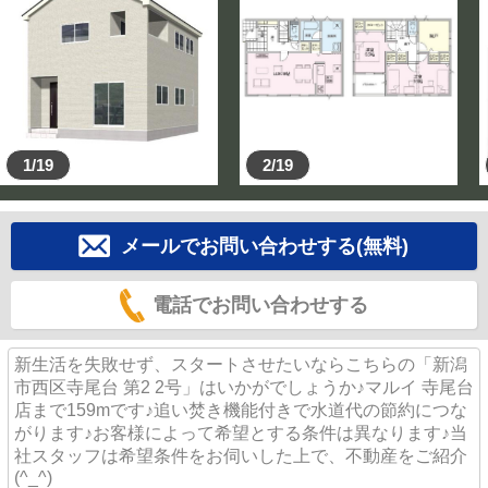
見学当日は、店舗へご来店いただくか、直接お車でお越
しいただいても良いです。
電車でお越しの際は、無料送迎いたします。
◎すぐ見たい！相談したい！
025-201-8562へすぐお電話ください☆彡
1/19
2/19
◎日時を指定したい！
ご見学の際は「見学予約する(無料)」の赤いボタンをク
リック！！
2日後から予約可能ですので、計画的に、ゆとりをもっ
メールでお問い合わせする(無料)
てご案内頂けます
電話でお問い合わせする
不動産取引やエリアを熟知したスタッフがお待ちしてお
ります('ω')ノ
新生活を失敗せず、スタートさせたいならこちらの「新潟
市西区寺尾台 第2 2号」はいかがでしょうか♪マルイ 寺尾台
店まで159mです♪追い焚き機能付きで水道代の節約につな
がります♪お客様によって希望とする条件は異なります♪当
社スタッフは希望条件をお伺いした上で、不動産をご紹介
(^_^)