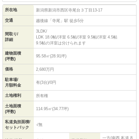
所在地
新潟県
新潟市西区
寺尾台
３丁目13-17
交通
越後線
「
寺尾
」駅 徒歩5分
3LDK/
間取り/
LDK 18.0帖
/
洋室 6.5帖
/
洋室 9.5帖
/
洋室 4.5帖
詳細
9.5帖の洋室は分けられます
建物面積
95.58㎡(28.91坪)
(坪数)
価格
2,680万円
駐車場/
有(3台)/0円
月額料金
土地権利
所有権
土地面積
114.95㎡(34.77坪)
(坪数)
私道負担面積/
-/無
セットバック
一方(南西 私道 8.