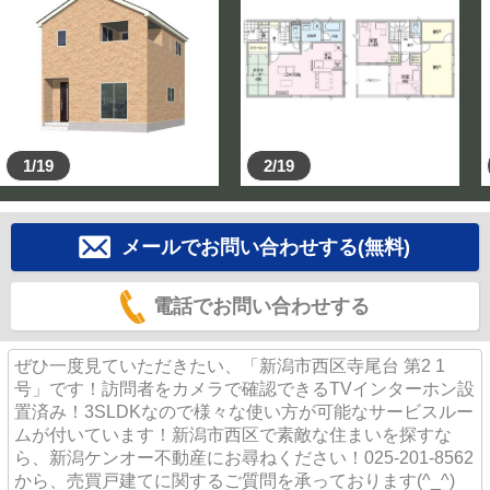
見学当日は、店舗へご来店いただくか、直接お車でお越
しいただいても良いです。
電車でお越しの際は、無料送迎いたします。
◎すぐ見たい！相談したい！
025-201-8562へすぐお電話ください☆彡
1/19
2/19
◎日時を指定したい！
ご見学の際は「見学予約する(無料)」の赤いボタンをク
リック！！
2日後から予約可能ですので、計画的に、ゆとりをもっ
メールでお問い合わせする(無料)
てご案内頂けます
電話でお問い合わせする
不動産取引やエリアを熟知したスタッフがお待ちしてお
ります('ω')ノ
ぜひ一度見ていただきたい、「新潟市西区寺尾台 第2 1
号」です！訪問者をカメラで確認できるTVインターホン設
置済み！3SLDKなので様々な使い方が可能なサービスルー
ムが付いています！新潟市西区で素敵な住まいを探すな
ら、新潟ケンオー不動産にお尋ねください！025-201-8562
から、売買戸建てに関するご質問を承っております(^_^)