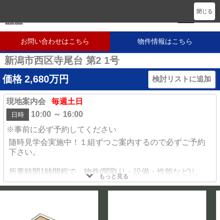
新潟に密着した不動産会社です
閉じる
お問い合わせはこちら
物件情報はこちら
新潟市西区寺尾台 第2 1号
価格
2,680
万円
検討リストに追加
現地案内会
毎週土日
10:00 ～ 16:00
日時
※事前に必ず予約してください
随時見学会実施中！１組ずつご案内するので必ずご予約
下さい。
所要時間1時間程で、物件(間取り・設備・性能など)し
もっと見る
っかりご案内させていただきます。
もちろん近隣の学校や、暮らしに必要な情報・住宅ロー
ンについて詳しく知りたい♪など
ご要望にお応えします。