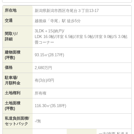
所在地
新潟県
新潟市西区
寺尾台
３丁目13-17
交通
越後線
「
寺尾
」駅 徒歩5分
3LDK＋1S(納戸)/
間取り/
LDK 16.0帖
/
洋室 6.5帖
/
洋室 5.0帖
/
洋室 9.0帖
/
S 3.0帖
詳細
畳コーナー
建物面積
93.15㎡(28.17坪)
(坪数)
価格
2,680万円
駐車場/
有(3台)/0円
月額料金
土地権利
所有権
土地面積
116.30㎡(35.18坪)
(坪数)
私道負担面積/
-/無
セットバック
一方(南西 私道 8.