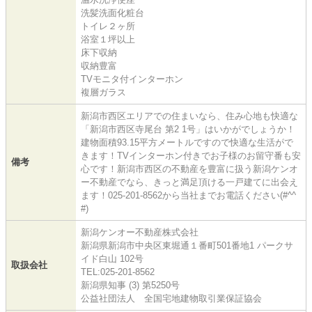
洗髪洗面化粧台
トイレ２ヶ所
浴室１坪以上
床下収納
収納豊富
TVモニタ付インターホン
複層ガラス
新潟市西区エリアでの住まいなら、住み心地も快適な
「新潟市西区寺尾台 第2 1号」はいかがでしょうか！
建物面積93.15平方メートルですので快適な生活がで
きます！TVインターホン付きでお子様のお留守番も安
備考
心です！新潟市西区の不動産を豊富に扱う新潟ケンオ
ー不動産でなら、きっと満足頂ける一戸建てに出会え
ます！025-201-8562から当社までお電話ください(#^^
#)
新潟ケンオー不動産株式会社
新潟県新潟市中央区東堀通１番町501番地1 パークサ
イド白山 102号
取扱会社
TEL:025-201-8562
新潟県知事 (3) 第5250号
公益社団法人 全国宅地建物取引業保証協会