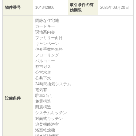
取引条件の有
物件番号
104842906
2026年08月20日
効期限
閑静な住宅地
カードキー
現地案内会
ファミリー向け
キャンペーン
仲介手数料無料
フローリング
バルコニー
都市ガス
公営水道
公共下水
24時間換気システム
電気有
駐車3台可
設備条件
免震構造
耐震構造
システムキッチン
対面式キッチン
追焚機能浴室
浴室乾燥機
温水洗浄便座