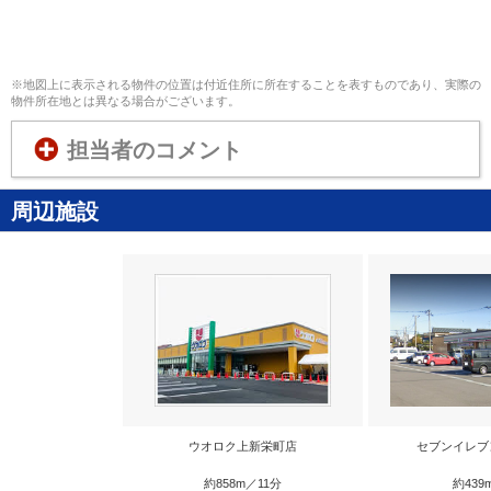
※地図上に表示される物件の位置は付近住所に所在することを表すものであり、実際の
物件所在地とは異なる場合がございます。
担当者のコメント
周辺施設
ウオロク上新栄町店
セブンイレブ
約858m／11分
約439