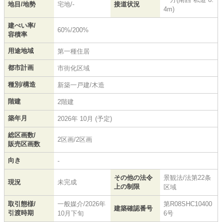
地目/地勢
宅地/-
接道状況
4m)
建ぺい率/
60%/200%
容積率
用途地域
第一種住居
都市計画
市街化区域
種別/構造
新築一戸建/木造
階建
2階建
築年月
2026年 10月 (予定)
総区画数/
2区画/2区画
販売区画数
向き
-
その他の法令
景観法/法第22条
現況
未完成
上の制限
区域
取引態様/
一般媒介/2026年
第R08SHC10400
建築確認番号
引渡時期
10月下旬
6号