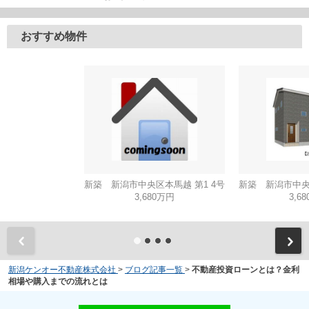
おすすめ物件
新築 新潟市中央区本馬越 第1 4号
新築 新潟市中央区
3,680万円
3,6
新潟ケンオー不動産株式会社
>
ブログ記事一覧
>
不動産投資ローンとは？金利
相場や購入までの流れとは