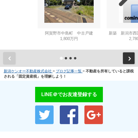
阿賀野市中島町 中古戸建
新築 新潟市西区
1,800万円
2,7
新潟ケンオー不動産株式会社
>
ブログ記事一覧
>
不動産を所有していると課税
される「固定資産税」を理解しよう！
LINE＠でお友達登録する