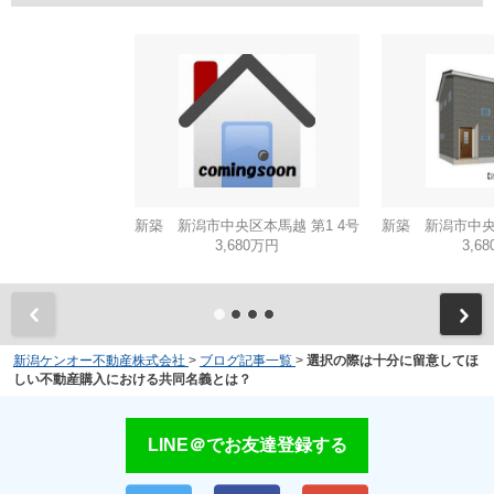
新築 新潟市中央区本馬越 第1 4号
新築 新潟市中央区
3,680万円
3,6
新潟ケンオー不動産株式会社
>
ブログ記事一覧
>
選択の際は十分に留意してほ
しい不動産購入における共同名義とは？
LINE＠でお友達登録する