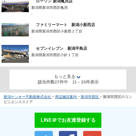
ローソン 新潟亀貝店
新潟県新潟市西区亀貝
-
ファミリーマート 新潟小新西店
新潟県新潟市西区小新西２丁目
-
セブンイレブン 新潟平島店
新潟県新潟市西区小針１丁目
-
もっと見る
該当件数27件中
11
－
20
件表示
新潟ケンオー不動産株式会社
>
周辺施設案内
>
新潟市西区
>
新潟市西区のコン
ビニエンスストア
LINE＠でお友達登録する