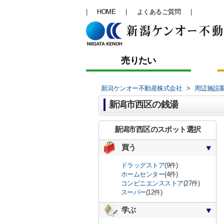
HOME
よくあるご質問
売りたい
新潟ケンオー不動産株式会社
>
周辺施設
新潟市西区の銭湯
新潟市西区のスポット選択
買う
ドラッグストア
(9件)
ホームセンター
(4件)
コンビニエンスストア
(27件)
スーパー
(12件)
学ぶ