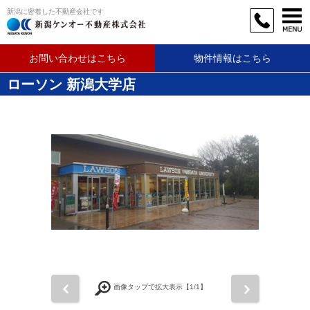
新潟に密着した不動産会社です
お問い合わせはこちら
物件情報はこちら
ローソン 新潟大学店
前
次
画像タップで拡大表示【
1
/1】