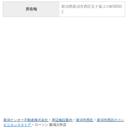
新潟県新潟市西区五十嵐２の町8050-
所在地
2
新潟ケンオー不動産株式会社
>
周辺施設案内
>
新潟市西区
>
新潟市西区のコン
ビニエンスストア
>
ローソン 新潟大学店