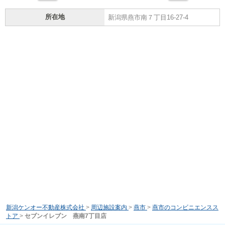
所在地
新潟県燕市南７丁目16-27-4
新潟ケンオー不動産株式会社
>
周辺施設案内
>
燕市
>
燕市のコンビニエンスス
トア
>
セブンイレブン 燕南7丁目店