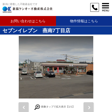
新潟に密着した不動産会社です
お問い合わせはこちら
物件情報はこちら
セブンイレブン 燕南7丁目店
前
次
画像タップで拡大表示【
1
/1】