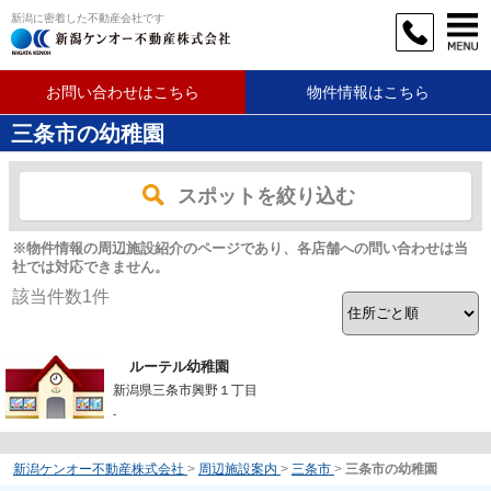
新潟に密着した不動産会社です
お問い合わせはこちら
物件情報はこちら
三条市の幼稚園
スポットを絞り込む
※物件情報の周辺施設紹介のページであり、各店舗への問い合わせは当
社では対応できません。
該当件数
1
件
ルーテル幼稚園
新潟県三条市興野１丁目
-
新潟ケンオー不動産株式会社
>
周辺施設案内
>
三条市
>
三条市の幼稚園