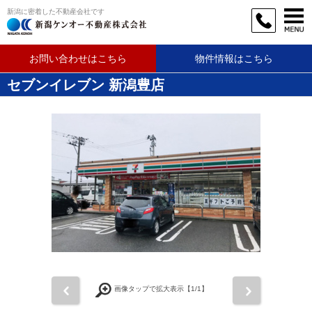
新潟に密着した不動産会社です
お問い合わせはこちら
物件情報はこちら
セブンイレブン 新潟豊店
前
次
画像タップで拡大表示【
1
/1】