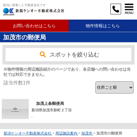
新潟に密着した不動産会社です
お問い合わせはこちら
物件情報はこちら
加茂市の郵便局
スポットを絞り込む
※物件情報の周辺施設紹介のページであり、各店舗への問い合わせは当
社では対応できません。
該当件数
1
件
加茂上条郵便局
新潟県加茂市新町２丁目
-
新潟ケンオー不動産株式会社
>
周辺施設案内
>
加茂市
>
加茂市の郵便局