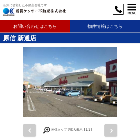
新潟に密着した不動産会社です
お問い合わせはこちら
物件情報はこちら
原信 新通店
前
次
画像タップで拡大表示【
1
/1】