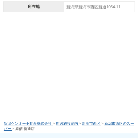
所在地
新潟県新潟市西区新通1054-11
新潟ケンオー不動産株式会社
>
周辺施設案内
>
新潟市西区
>
新潟市西区のスー
パー
>
原信 新通店