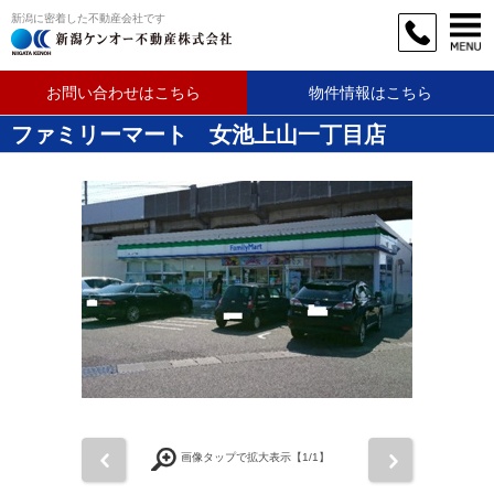
新潟に密着した不動産会社です
お問い合わせはこちら
物件情報はこちら
ファミリーマート 女池上山一丁目店
前
次
画像タップで拡大表示【
1
/1】