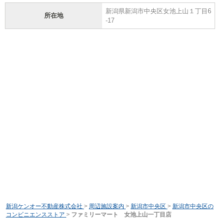
新潟県新潟市中央区女池上山１丁目6
所在地
-17
新潟ケンオー不動産株式会社
>
周辺施設案内
>
新潟市中央区
>
新潟市中央区の
コンビニエンスストア
>
ファミリーマート 女池上山一丁目店