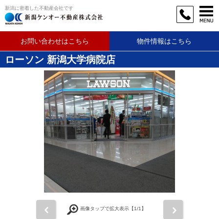
新潟に密着した不動産会社です
お問い合わせはこちら
物件情報はこちら
ローソン 新潟大学病院店
前
次
画像タップで拡大表示【
1
/1】