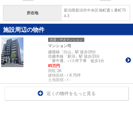
新潟県新潟市中央区旭町通１番町75
所在地
4-3
施設周辺の物件
売買｜中古マンション
マンション司
越後線「白山」駅 徒歩18分
信越本線「新潟」駅 徒歩33分
「東中通」バス停下車 徒歩1分
85万円
間取:
2K
建物面積:
- / 8.75坪
土地面積:
- / -
近くの物件をもっと見る