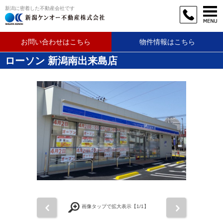
新潟に密着した不動産会社です
お問い合わせはこちら
物件情報はこちら
ローソン 新潟南出来島店
前
次
画像タップで拡大表示【
1
/1】