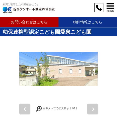
新潟に密着した不動産会社です
お問い合わせはこちら
物件情報はこちら
幼保連携型認定こども園愛泉こども園
前
次
画像タップで拡大表示【
1
/1】