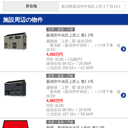
所在地
新潟県新潟市中央区上所３丁目14-1
施設周辺の物件
売買｜新築一戸建
新潟市中央区上所上 第1 2号
越後線「上所」駅 徒歩19分
「新光町（新潟市中央区）」バス停下車 徒
歩3分
4,280万円
間取:
4LDK＋1S(納戸)
建物面積:
98.82㎡ / 29.89坪
土地面積:
206.63㎡ / 62.50坪
売買｜新築一戸建
新潟市中央区上所上 第1 1号
越後線「上所」駅 徒歩19分
「新光町（新潟市中央区）」バス停下車 徒
歩3分
4,480万円
間取:
4LDK
建物面積:
98.58㎡ / 29.82坪
土地面積:
197.19㎡ / 59.64坪
売買｜新築一戸建
新築 新潟市中央区上所中 第2 2号