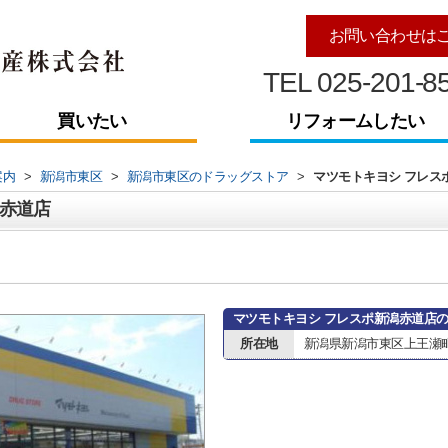
お問い合わせは
TEL 025-201-8
買いたい
リフォームしたい
案内
>
新潟市東区
>
新潟市東区のドラッグストア
>
マツモトキヨシ フレス
潟赤道店
マツモトキヨシ フレスポ新潟赤道店
所在地
新潟県新潟市東区上王瀬町2