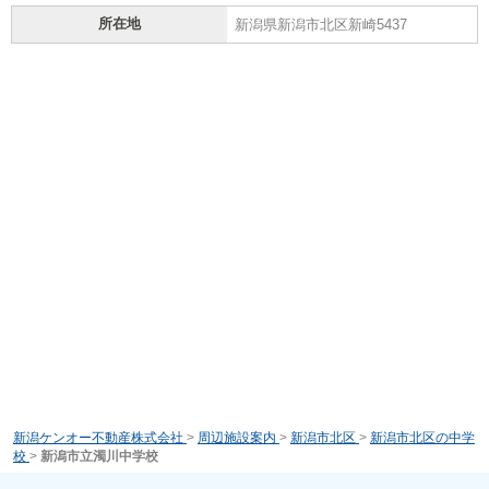
所在地
新潟県新潟市北区新崎5437
新潟ケンオー不動産株式会社
>
周辺施設案内
>
新潟市北区
>
新潟市北区の中学
校
>
新潟市立濁川中学校