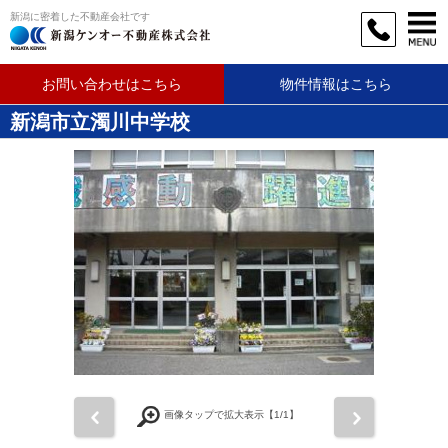
新潟に密着した不動産会社です
お問い合わせはこちら
物件情報はこちら
新潟市立濁川中学校
前
次
画像タップで拡大表示【
1
/1】